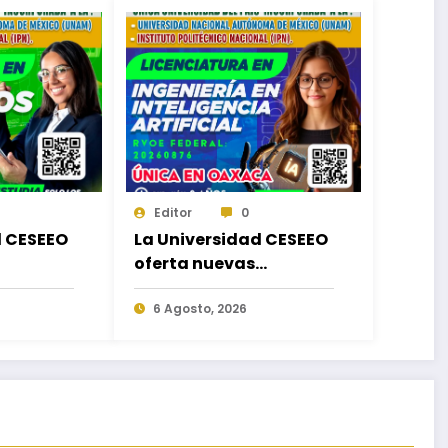
Editor
0
d CESEEO
La Universidad CESEEO
oferta nuevas
de
Licenciaturas acorde a
as
las necesidades
6 Agosto, 2026
en los
educativas de los
ca,
egresados de escuelas
ido,
del nivel medio
 Matriz
superior