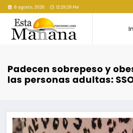
Saltar
8 agosto, 2026
12:29:30 PM
al
contenido
I
Padecen sobrepeso y obe
las personas adultas: SS