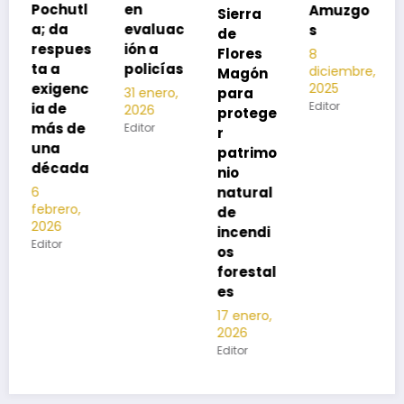
en
Amuzgo
Sierra
ía
evaluac
s
de
13
s
ión a
Flores
8
noviembre,
policías
diciembre,
2025
Magón
2025
Editor
para
31 enero,
Editor
2026
protege
Editor
r
patrimo
nio
natural
de
incendi
os
forestal
es
17 enero,
2026
Editor