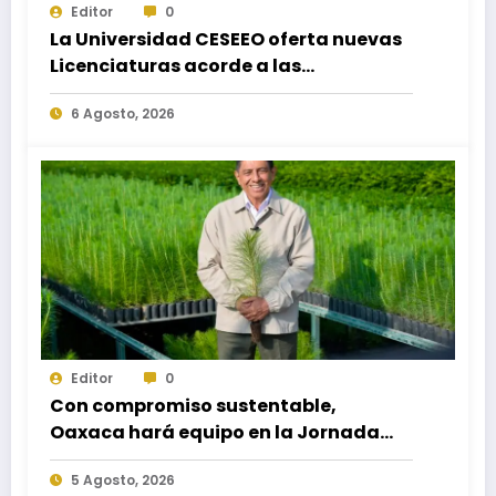
Editor
0
La Universidad CESEEO oferta nuevas
Licenciaturas acorde a las
necesidades educativas de los
6 Agosto, 2026
egresados de escuelas del nivel medio
superior
Editor
0
Con compromiso sustentable,
Oaxaca hará equipo en la Jornada
Nacional de Reforestación 2026
5 Agosto, 2026