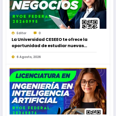
Editor
0
La Universidad CESEEO te ofrece la
oportunidad de estudiar nuevas
Licenciaturas en los Campus Oaxaca,
6 Agosto, 2026
Puerto Escondido, Ixtepec y en la
Matriz Juchitán.