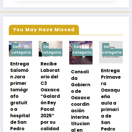
You May Have Missed
Sin
Sin
Sin
Sin
a
categoría
categoría
categoría
categoría
Recibe
Laborat
Entrega
Consoli
Exhorta
orio del
Primave
da
SSO a
C3
ra
Gobiern
vacuna
Oaxaca
Oaxaqu
o de
rse de
“Galard
eña
Oaxaca
neumoc
ón Rey
aula a
coordin
oco
Pacal
primari
ación
para
l
2025”
a de
interins
preveni
por su
San
titucion
r la
calidad
Pedro
al en
neumon