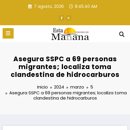
Saltar
7 agosto, 2026
8:45:41 AM
al
contenido
Asegura SSPC a 69 personas
migrantes; localiza toma
clandestina de hidrocarburos
Inicio
2024
marzo
5
Asegura SSPC a 69 personas migrantes; localiza toma
clandestina de hidrocarburos