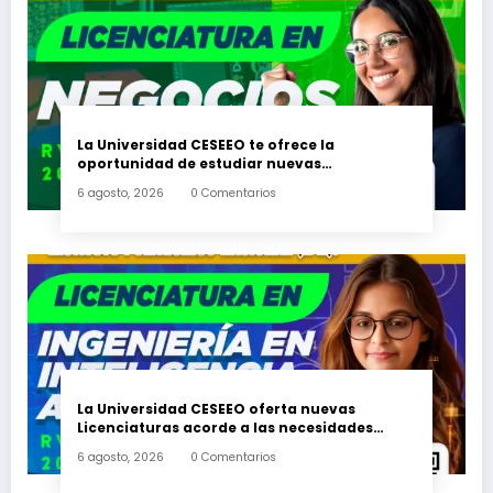
La Universidad CESEEO te ofrece la
oportunidad de estudiar nuevas
Licenciaturas en los Campus Oaxaca, Puerto
6 agosto, 2026
0 Comentarios
Escondido, Ixtepec y en la Matriz Juchitán.
La Universidad CESEEO oferta nuevas
Licenciaturas acorde a las necesidades
educativas de los egresados de escuelas del
6 agosto, 2026
0 Comentarios
nivel medio superior