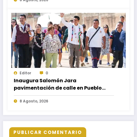
carretera federal 190 kilómetro 184 +
300
Editor
0
Inaugura Salomón Jara
pavimentación de calle en Pueblo
Nuevo; fortalece movilidad y
8 Agosto, 2026
conectividad
PUBLICAR COMENTARIO