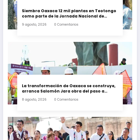
Siembra Oaxaca 12 mil plantas en Teotongo
como parte de la Jornada Nacional de
Reforestación 2026
9 agosto, 2026
0 Comentarios
La transformación de Oaxaca se construye,
arranca Salomón Jara obra del paso a
desnivel en la carretera federal 190
8 agosto, 2026
0 Comentarios
kilómetro 184 + 300