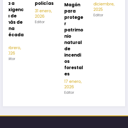
policías
diciembre,
2025
Magón
2025
Editor
para
31 enero,
Editor
2026
protege
Editor
r
patrimo
nio
natural
de
incendi
os
forestal
es
17 enero,
2026
Editor