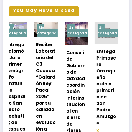
You May Have Missed
Sin
Sin
Sin
Sin
a
categoría
categoría
categoría
categoría
Recibe
Laborat
Entrega
Consoli
Exhorta
orio del
Primave
da
SSO a
C3
ra
Gobiern
vacuna
Oaxaca
Oaxaqu
o de
rse de
“Galard
eña
Oaxaca
neumoc
ón Rey
aula a
coordin
oco
Pacal
primari
ación
para
l
2025”
a de
interins
preveni
por su
San
titucion
r la
calidad
Pedro
al en
neumon
en
Amuzgo
Sierra
ía
evaluac
s
de
13
s
ión a
Flores
8
noviembre,