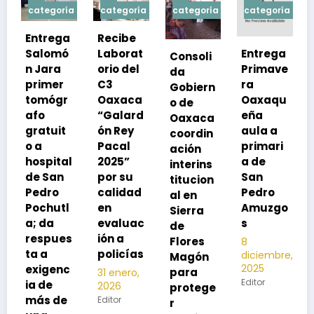
ía
categoría
categoría
categoría
categoría
a
Recibe
ó
Laborat
Entrega
Consoli
Exhorta
orio del
Primave
da
SSO a
C3
ra
Gobiern
vacuna
r
Oaxaca
Oaxaqu
o de
rse de
“Galard
eña
Oaxaca
neumoc
ón Rey
aula a
coordin
oco
Pacal
primari
ación
para
l
2025”
a de
interins
preveni
por su
San
titucion
r la
calidad
Pedro
al en
neumon
l
en
Amuzgo
Sierra
ía
evaluac
s
de
13
s
ión a
Flores
8
noviembre,
policías
diciembre,
2025
Magón
2025
c
Editor
para
31 enero,
Editor
2026
protege
e
Editor
r