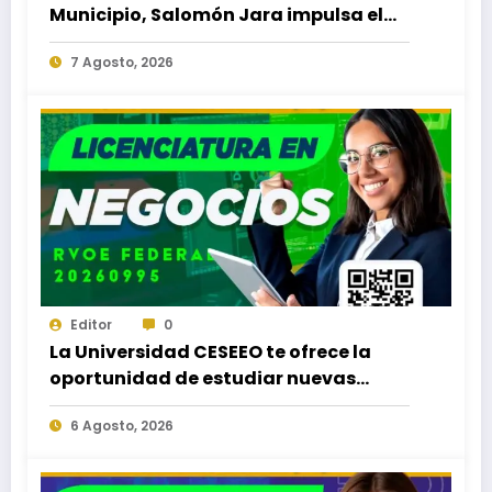
Municipio, Salomón Jara impulsa el
desarrollo de Santiago Minas
7 Agosto, 2026
Editor
0
La Universidad CESEEO te ofrece la
oportunidad de estudiar nuevas
Licenciaturas en los Campus Oaxaca,
6 Agosto, 2026
Puerto Escondido, Ixtepec y en la
Matriz Juchitán.