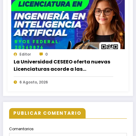
Editor
0
La Universidad CESEEO oferta nuevas
Licenciaturas acorde a las
necesidades educativas de los
6 Agosto, 2026
egresados de escuelas del nivel medio
superior
PUBLICAR COMENTARIO
Comentarios