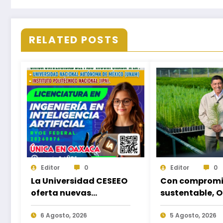
RELATED POSTS
Editor
0
Editor
0
La Universidad CESEEO
Con compromi
oferta nuevas
sustentable, 
Licenciaturas acorde a
hará equipo en
las necesidades
6 Agosto, 2026
Jornada Nacio
5 Agosto, 2026