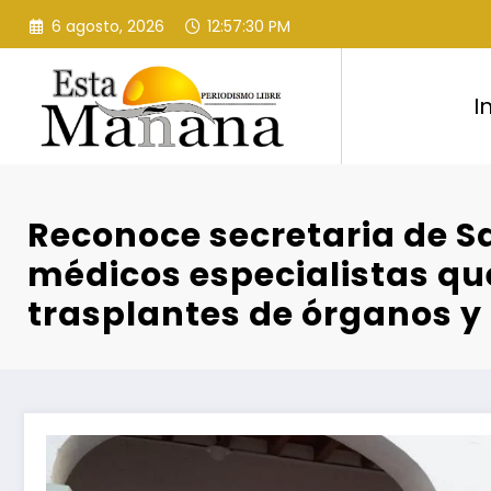
Saltar
6 agosto, 2026
12:57:31 PM
al
contenido
I
Reconoce secretaria de S
médicos especialistas qu
trasplantes de órganos y 