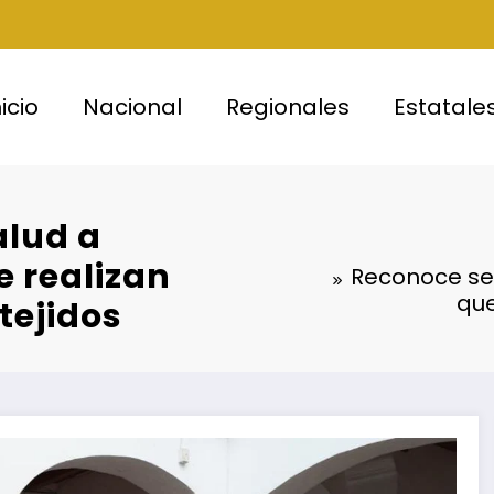
nicio
Nacional
Regionales
Estatale
alud a
e realizan
Reconoce sec
que
tejidos