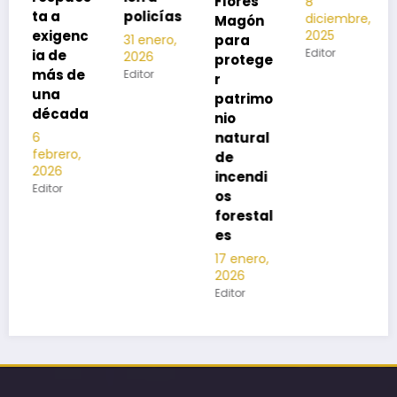
Flores
8
noviembre,
policías
diciembre,
2025
Magón
2025
c
Editor
para
31 enero,
Editor
2026
protege
e
Editor
r
patrimo
a
nio
natural
de
incendi
os
forestal
es
17 enero,
2026
Editor