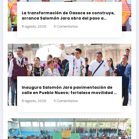
La transformación de Oaxaca se construye,
arranca Salomón Jara obra del paso a
desnivel en la carretera federal 190
8 agosto, 2026
0 Comentarios
kilómetro 184 + 300
Inaugura Salomón Jara pavimentación de
calle en Pueblo Nuevo; fortalece movilidad y
conectividad
8 agosto, 2026
0 Comentarios