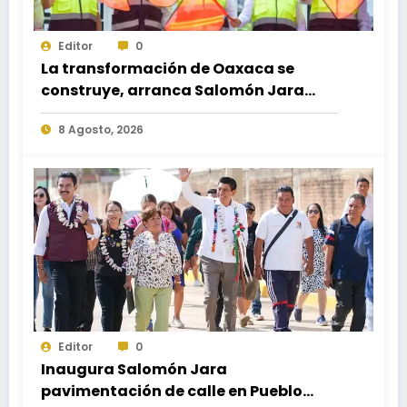
Editor
0
La transformación de Oaxaca se
construye, arranca Salomón Jara
obra del paso a desnivel en la
8 Agosto, 2026
carretera federal 190 kilómetro 184 +
300
Editor
0
Inaugura Salomón Jara
pavimentación de calle en Pueblo