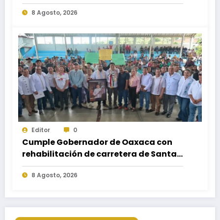
Nuevo; fortalece movilidad y
8 Agosto, 2026
conectividad
Editor
0
Cumple Gobernador de Oaxaca con
rehabilitación de carretera de Santa
María Ecatepec
8 Agosto, 2026