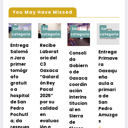
You May Have Missed
Sin
Sin
Sin
Sin
ría
categoría
categoría
categoría
categoría
a
Recibe
ó
Laborat
Entrega
Consoli
Exhorta
orio del
Primave
da
SSO a
C3
ra
Gobiern
vacuna
r
Oaxaca
Oaxaqu
o de
rse de
“Galard
eña
Oaxaca
neumoc
t
ón Rey
aula a
coordin
oco
Pacal
primari
ación
para
al
2025”
a de
interins
preveni
por su
San
titucion
r la
calidad
Pedro
al en
neumon
l
en
Amuzgo
Sierra
ía
evaluac
s
de
13
es
ión a