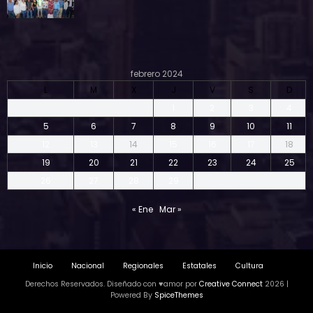
febrero 2024
L
M
X
J
V
S
D
1
2
3
4
5
6
7
8
9
10
11
12
13
14
15
16
17
18
19
20
21
22
23
24
25
26
27
28
29
« Ene
Mar »
Inicio
Nacional
Regionales
Estatales
Cultura
Derechos Reservados. Diseñado con ♥amor por
Creative Connect
2026 |
Powered By
SpiceThemes