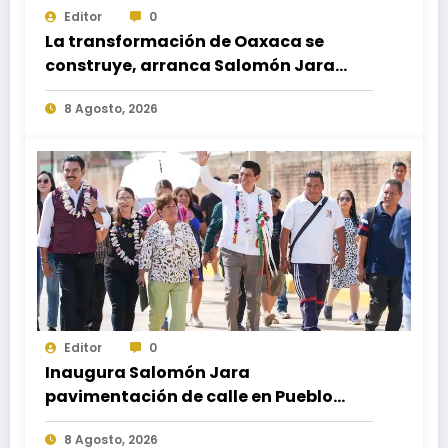
Editor
0
La transformación de Oaxaca se
construye, arranca Salomón Jara
obra del paso a desnivel en la
8 Agosto, 2026
carretera federal 190 kilómetro 184 +
300
Editor
0
Inaugura Salomón Jara
pavimentación de calle en Pueblo
Nuevo; fortalece movilidad y
8 Agosto, 2026
conectividad