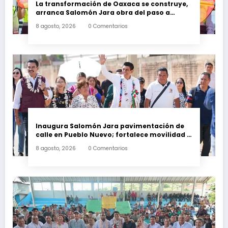
La transformación de Oaxaca se construye,
arranca Salomón Jara obra del paso a
desnivel en la carretera federal 190
8 agosto, 2026
0 Comentarios
kilómetro 184 + 300
Inaugura Salomón Jara pavimentación de
calle en Pueblo Nuevo; fortalece movilidad y
conectividad
8 agosto, 2026
0 Comentarios