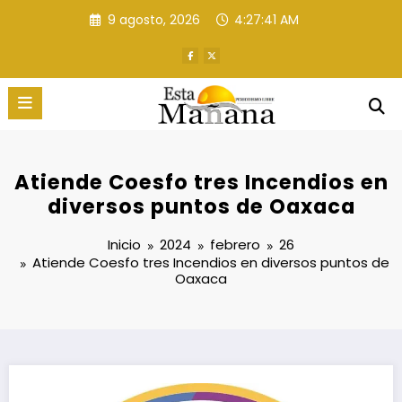
Saltar
9 agosto, 2026
4:27:42 AM
al
contenido
Atiende Coesfo tres Incendios en
diversos puntos de Oaxaca
Inicio
2024
febrero
26
Atiende Coesfo tres Incendios en diversos puntos de
Oaxaca