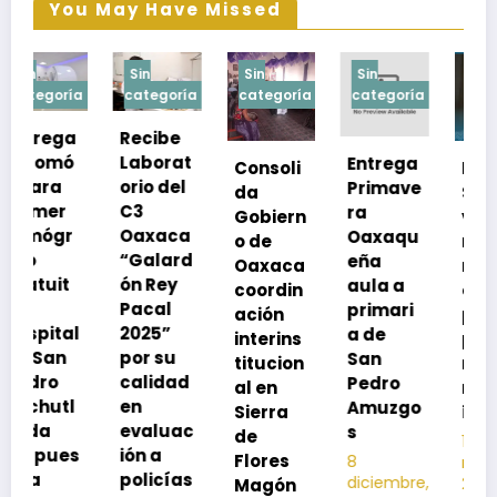
You May Have Missed
Sin
Sin
Sin
Sin
a
categoría
categoría
categoría
categoría
Recibe
Laborat
Entrega
Consoli
Exhorta
orio del
Primave
da
SSO a
C3
ra
Gobiern
vacuna
Oaxaca
Oaxaqu
o de
rse de
“Galard
eña
Oaxaca
neumoc
ón Rey
aula a
coordin
oco
Pacal
primari
ación
para
l
2025”
a de
interins
preveni
por su
San
titucion
r la
calidad
Pedro
al en
neumon
en
Amuzgo
Sierra
ía
evaluac
s
de
13
s
ión a
Flores
8
noviembre,
policías
diciembre,
2025
Magón