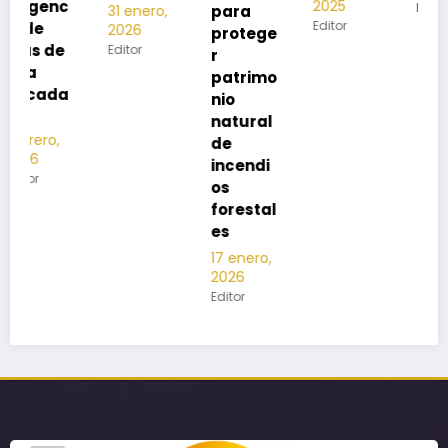
2025
Editor
para
31 enero,
Editor
2026
protege
Editor
r
patrimo
nio
natural
de
incendi
os
forestal
es
17 enero,
2026
Editor