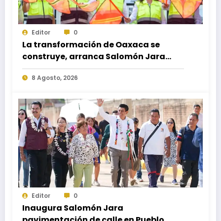
Editor
0
La transformación de Oaxaca se
construye, arranca Salomón Jara
obra del paso a desnivel en la
8 Agosto, 2026
carretera federal 190 kilómetro 184 +
300
Editor
0
Inaugura Salomón Jara
pavimentación de calle en Pueblo