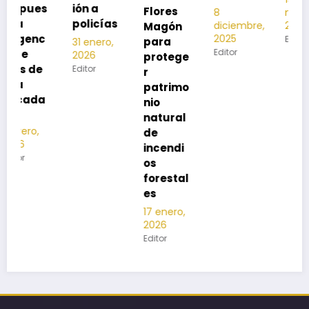
s
ión a
Flores
8
noviembre,
policías
diciembre,
2025
Magón
2025
Editor
para
31 enero,
Editor
2026
protege
Editor
r
patrimo
nio
natural
de
incendi
os
forestal
es
17 enero,
2026
Editor