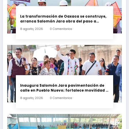
La transformación de Oaxaca se construye,
arranca Salomón Jara obra del paso a
desnivel en la carretera federal 190
8 agosto, 2026
0 Comentarios
kilómetro 184 + 300
Inaugura Salomón Jara pavimentación de
calle en Pueblo Nuevo; fortalece movilidad y
conectividad
8 agosto, 2026
0 Comentarios