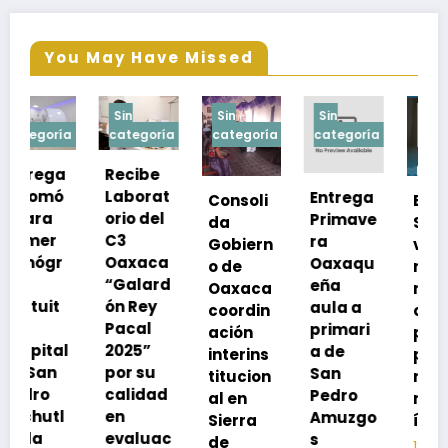
You May Have Missed
Sin
Sin
Sin
Sin
a
categoría
categoría
categoría
categoría
Recibe
Laborat
Entrega
Consoli
Exhorta
orio del
Primave
da
SSO a
C3
ra
Gobiern
vacuna
Oaxaca
Oaxaqu
o de
rse de
“Galard
eña
Oaxaca
neumoc
ón Rey
aula a
coordin
oco
Pacal
primari
ación
para
l
2025”
a de
interins
preveni
por su
San
titucion
r la
calidad
Pedro
al en
neumon
en
Amuzgo
Sierra
ía
evaluac
s
de
13