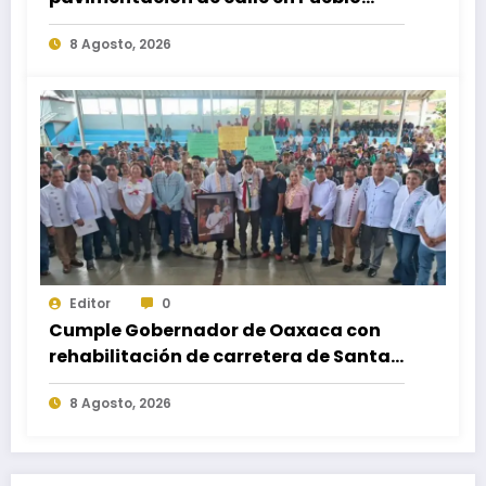
Nuevo; fortalece movilidad y
8 Agosto, 2026
conectividad
Editor
0
Cumple Gobernador de Oaxaca con
rehabilitación de carretera de Santa
María Ecatepec
8 Agosto, 2026