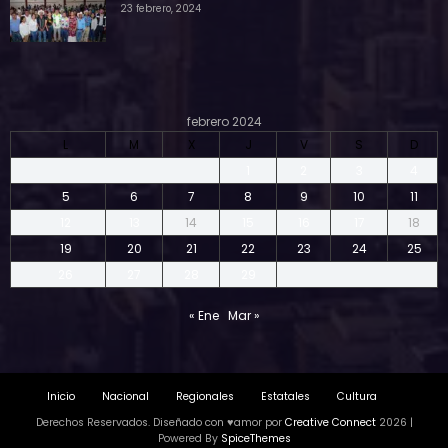
23 febrero, 2024
febrero 2024
L
M
X
J
V
S
D
1
2
3
4
5
6
7
8
9
10
11
12
13
14
15
16
17
18
19
20
21
22
23
24
25
26
27
28
29
« Ene
Mar »
Inicio
Nacional
Regionales
Estatales
Cultura
Derechos Reservados. Diseñado con ♥amor por
Creative Connect
2026 |
Powered By
SpiceThemes