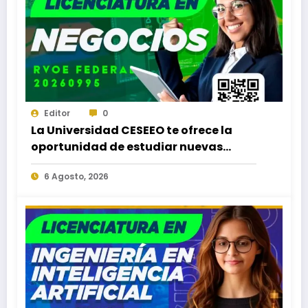
Editor
0
La Universidad CESEEO te ofrece la
oportunidad de estudiar nuevas
Licenciaturas en los Campus Oaxaca,
6 Agosto, 2026
Puerto Escondido, Ixtepec y en la
Matriz Juchitán.