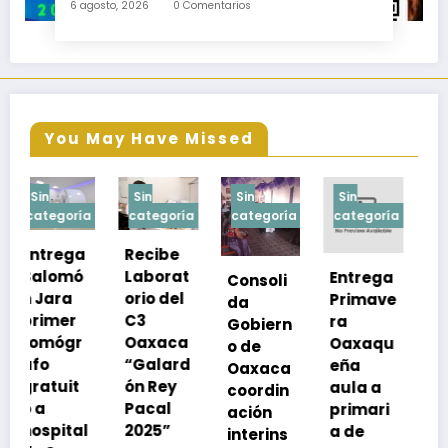
6 agosto, 2026
0 Comentarios
nivel medio superior
You May Have Missed
Sin
Sin
Sin
Sin
a
categoría
categoría
categoría
categoría
Recibe
Laborat
Entrega
Consoli
Exhorta
orio del
Primave
da
SSO a
C3
ra
Gobiern
vacuna
Oaxaca
Oaxaqu
o de
rse de
“Galard
eña
Oaxaca
neumoc
ón Rey
aula a
coordin
oco
Pacal
primari
ación
para
l
2025”
a de
interins
preveni