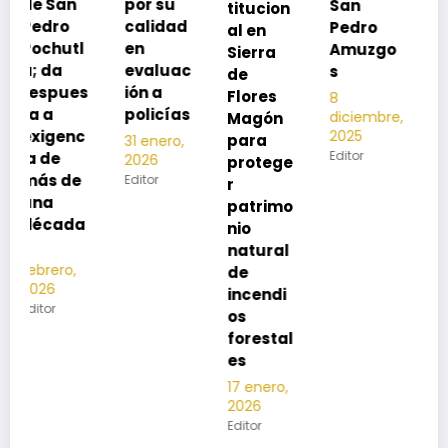
por su
San
titucion
r la
calidad
Pedro
al en
neumon
en
Amuzgo
Sierra
ía
evaluac
s
de
13
s
ión a
Flores
8
noviembre,
policías
diciembre,
2025
Magón
2025
Editor
para
31 enero,
Editor
2026
protege
Editor
r
patrimo
nio
natural
de
incendi
os
forestal
es
17 enero,
2026
Editor