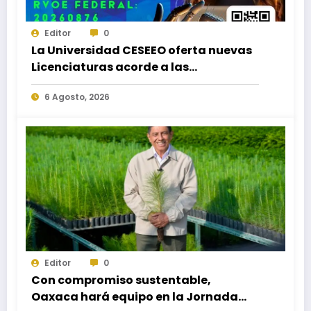
Editor
0
La Universidad CESEEO oferta nuevas
Licenciaturas acorde a las
necesidades educativas de los
6 Agosto, 2026
egresados de escuelas del nivel medio
superior
Editor
0
Con compromiso sustentable,
Oaxaca hará equipo en la Jornada