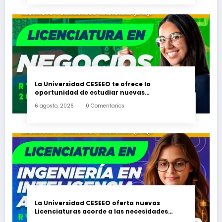
La Universidad CESEEO te ofrece la
oportunidad de estudiar nuevas
Licenciaturas en los Campus Oaxaca, Puerto
6 agosto, 2026
0 Comentarios
Escondido, Ixtepec y en la Matriz Juchitán.
La Universidad CESEEO oferta nuevas
Licenciaturas acorde a las necesidades
educativas de los egresados de escuelas del