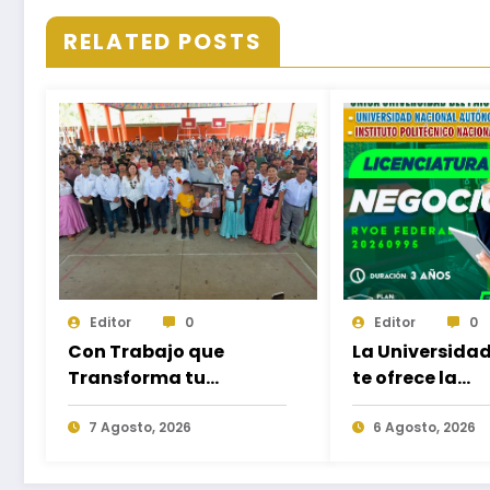
RELATED POSTS
Editor
0
Editor
0
Con Trabajo que
La Universida
Transforma tu
te ofrece la
Municipio, Salomón
oportunidad 
Jara impulsa el
7 Agosto, 2026
estudiar nuev
6 Agosto, 2026
desarrollo de Santiago
Licenciaturas 
Minas
Campus Oaxa