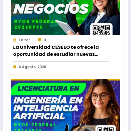
Editor
0
La Universidad CESEEO te ofrece la
oportunidad de estudiar nuevas
Licenciaturas en los Campus Oaxaca,
6 Agosto, 2026
Puerto Escondido, Ixtepec y en la
Matriz Juchitán.