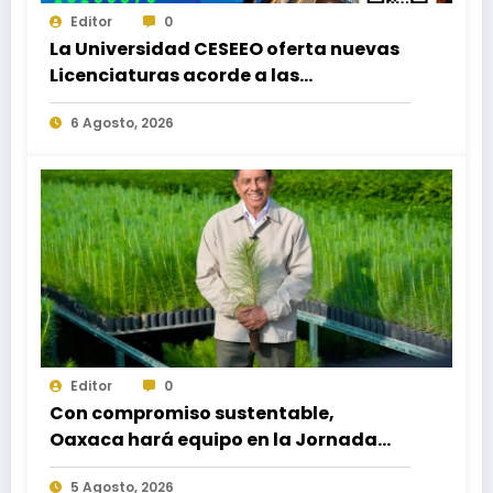
Editor
0
La Universidad CESEEO oferta nuevas
Licenciaturas acorde a las
necesidades educativas de los
6 Agosto, 2026
egresados de escuelas del nivel medio
superior
Editor
0
Con compromiso sustentable,
Oaxaca hará equipo en la Jornada
Nacional de Reforestación 2026
5 Agosto, 2026