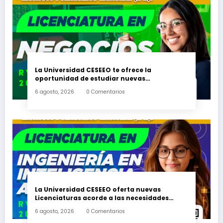
La Universidad CESEEO te ofrece la
oportunidad de estudiar nuevas
Licenciaturas en los Campus Oaxaca, Puerto
6 agosto, 2026
0 Comentarios
Escondido, Ixtepec y en la Matriz Juchitán.
La Universidad CESEEO oferta nuevas
Licenciaturas acorde a las necesidades
educativas de los egresados de escuelas del
6 agosto, 2026
0 Comentarios
nivel medio superior