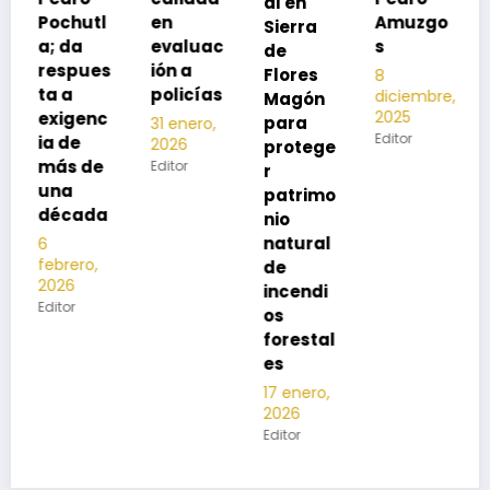
al en
neumon
en
Amuzgo
Sierra
ía
evaluac
s
de
13
s
ión a
Flores
8
noviembre,
policías
diciembre,
2025
Magón
2025
Editor
para
31 enero,
Editor
2026
protege
Editor
r
patrimo
nio
natural
de
incendi
os
forestal
es
17 enero,
2026
Editor