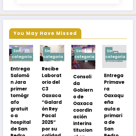
You May Have Missed
Sin
Sin
Sin
Sin
a
categoría
categoría
categoría
categoría
Recibe
Laborat
Entrega
Consoli
Exhorta
orio del
Primave
da
SSO a
C3
ra
Gobiern
vacuna
Oaxaca
Oaxaqu
o de
rse de
“Galard
eña
Oaxaca
neumoc
ón Rey
aula a
coordin
oco
Pacal
primari
ación
para
l
2025”
a de
interins
preveni
por su
San
titucion
r la
calidad
Pedro