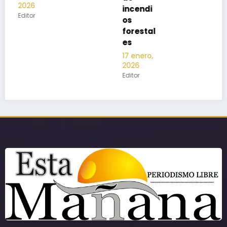
incendi
os
forestal
es
17 enero,
2026
Editor