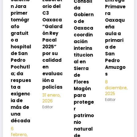
Consoli
Exhorta
orio del
Primave
da
SSO a
C3
ra
Gobiern
vacuna
Oaxaca
Oaxaqu
o de
rse de
“Galard
eña
Oaxaca
neumoc
ón Rey
aula a
coordin
oco
Pacal
primari
ación
para
l
2025”
a de
interins
preveni
por su
San
titucion
r la
calidad
Pedro
al en
neumon
en
Amuzgo
Sierra
ía
evaluac
s
de
13
s
ión a
Flores
8
noviembre,
policías
diciembre,
2025
Magón
2025
Editor
para
31 enero,
Editor
2026
protege
Editor
r
patrimo
nio
natural
de