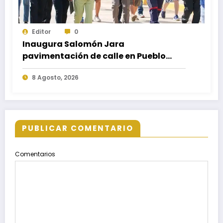
Editor
0
Inaugura Salomón Jara
pavimentación de calle en Pueblo
Nuevo; fortalece movilidad y
8 Agosto, 2026
conectividad
PUBLICAR COMENTARIO
Comentarios