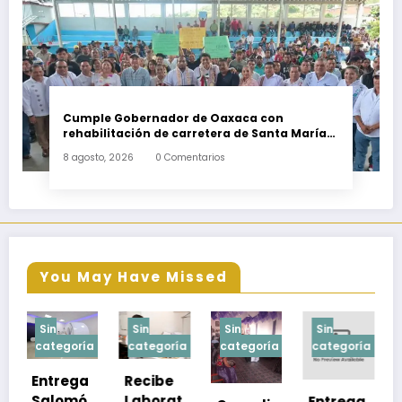
Cumple Gobernador de Oaxaca con
rehabilitación de carretera de Santa María
Ecatepec
8 agosto, 2026
0 Comentarios
You May Have Missed
Sin
Sin
Sin
Sin
a
categoría
categoría
categoría
categoría
Recibe
Laborat
Entrega