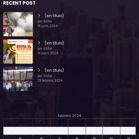
RECENT POST
(sin título)
por Editor
18 julio, 2024
(sin título)
por Editor
14 abril, 2024
(sin título)
por Editor
23 febrero, 2024
febrero 2024
L
M
X
J
V
S
D
1
2
3
4
5
6
7
8
9
10
11