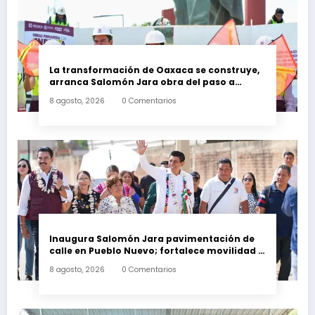
La transformación de Oaxaca se construye,
arranca Salomón Jara obra del paso a
desnivel en la carretera federal 190
8 agosto, 2026
0 Comentarios
kilómetro 184 + 300
Inaugura Salomón Jara pavimentación de
calle en Pueblo Nuevo; fortalece movilidad y
conectividad
8 agosto, 2026
0 Comentarios