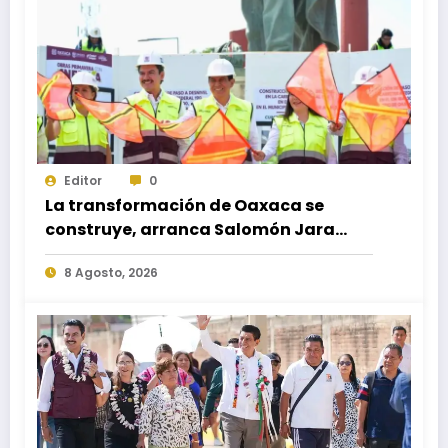
Editor
0
La transformación de Oaxaca se
construye, arranca Salomón Jara
obra del paso a desnivel en la
8 Agosto, 2026
carretera federal 190 kilómetro 184 +
300