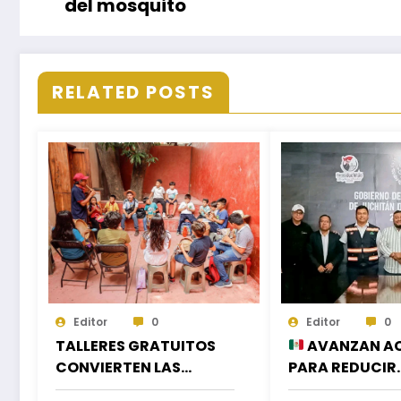
del mosquito
RELATED POSTS
Editor
0
Editor
0
TALLERES GRATUITOS
AVANZAN A
CONVIERTEN LAS
PARA REDUCIR
VACACIONES EN
APAGONES Y M