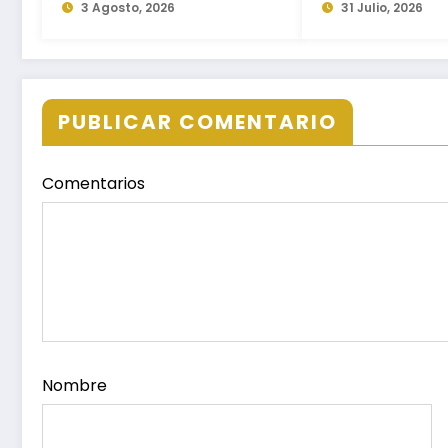
NUEVOS APRENDIZAJES
3 Agosto, 2026
LA DISTRIBUCI
31 Julio, 2026
PARA LA NIÑEZ
AGUA EN LA CI
PUBLICAR COMENTARIO
Comentarios
Nombre