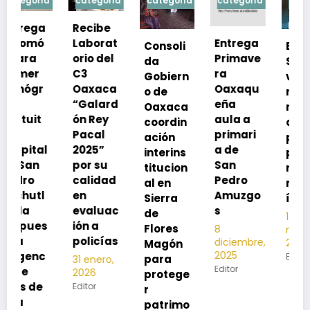
a
categoría
categoría
categoría
categoría
Recibe
Laborat
Entrega
Consoli
Exhorta
orio del
Primave
da
SSO a
C3
ra
Gobiern
vacuna
Oaxaca
Oaxaqu
o de
rse de
“Galard
eña
Oaxaca
neumoc
ón Rey
aula a
coordin
oco
Pacal
primari
ación
para
l
2025”
a de
interins
preveni
por su
San
titucion
r la
calidad
Pedro
al en
neumon
en
Amuzgo
Sierra
ía
evaluac
s
de
13
s
ión a
Flores
8
noviembre,
policías
diciembre,
2025
Magón
2025
Editor
para
31 enero,
Editor
2026
protege
Editor
r
patrimo