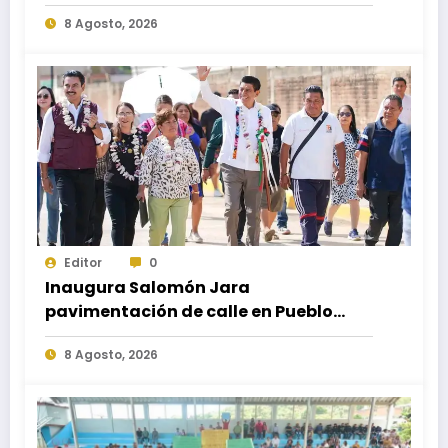
obra del paso a desnivel en la
8 Agosto, 2026
carretera federal 190 kilómetro 184 +
300
Editor
0
Inaugura Salomón Jara
pavimentación de calle en Pueblo
Nuevo; fortalece movilidad y
8 Agosto, 2026
conectividad