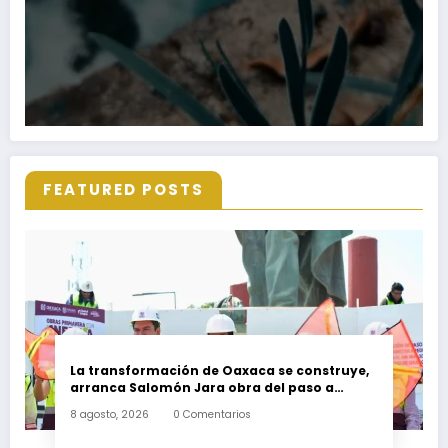
FEATURED POSTS
La transformación de Oaxaca se construye,
arranca Salomón Jara obra del paso a
desnivel en la carretera federal 190
8 agosto, 2026
0 Comentarios
kilómetro 184 + 300