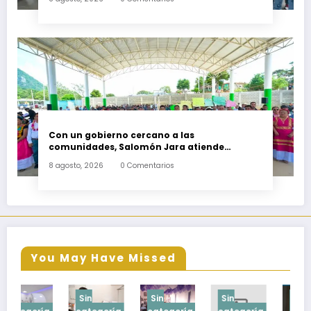
Con un gobierno cercano a las
comunidades, Salomón Jara atiende
necesidades apremiantes de San Miguel
8 agosto, 2026
0 Comentarios
Tenango
You May Have Missed
Sin
Sin
Sin
Sin