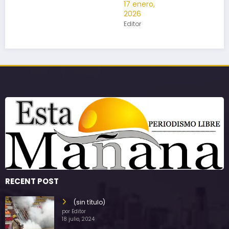
17 enero,
2026
Editor
RECENT POST
(sin título)
por Editor
18 julio, 2024