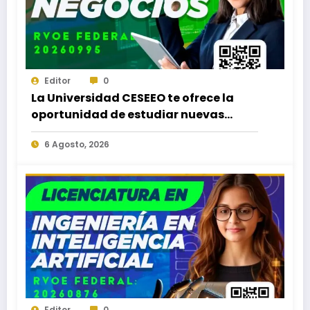
Editor
0
La Universidad CESEEO te ofrece la
oportunidad de estudiar nuevas
Licenciaturas en los Campus Oaxaca,
6 Agosto, 2026
Puerto Escondido, Ixtepec y en la
Matriz Juchitán.
Editor
0