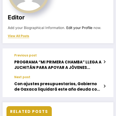
Editor
Add your Biographical Information.
Edit your Profile
now.
View All Posts
Previous post
PROGRAMA “MI PRIMERA CHAMBA” LLEGA A
JUCHITÁN PARA APOYAR A JÓVENES
EGRESADOS: MIGUEL SÁNCHEZ
Next post
ALTAMIRANO
Con ajustes presupuestarios, Gobierno
de Oaxaca liquidará este año deuda con
el SAT e ISSSTE
RELATED POSTS