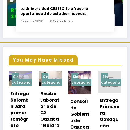
La Universidad CESEEO te ofrece la
oportunidad de estudiar nuevas
Licenciaturas en los Campus Oaxaca, Puerto
6 agosto, 2026
0 Comentarios
Escondido, Ixtepec y en la Matriz Juchitán.
You May Have Missed
Sin
Sin
Sin
Sin
a
categoría
categoría
categoría
categoría
Recibe
Laborat
Entrega
Consoli
Exhorta
orio del
Primave
da
SSO a
C3
ra
Gobiern
vacuna
Oaxaca
Oaxaqu
o de
rse de
“Galard
eña
Oaxaca
neumoc