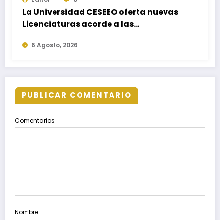
La Universidad CESEEO oferta nuevas
Licenciaturas acorde a las
necesidades educativas de los
6 Agosto, 2026
egresados de escuelas del nivel medio
superior
PUBLICAR COMENTARIO
Comentarios
Nombre