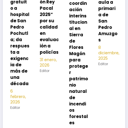
ón Rey
aula a
coordin
oco
Pacal
primari
ación
para
l
2025”
a de
interins
preveni
por su
San
titucion
r la
calidad
Pedro
al en
neumon
en
Amuzgo
Sierra
ía
evaluac
s
de
13
s
ión a
Flores
8
noviembre,
policías
diciembre,
2025
Magón
2025
Editor
para
31 enero,
Editor
2026
protege
Editor
r
patrimo
nio
natural
de
incendi
os
forestal
es