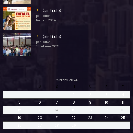
(sin título)
por Editor
14 abril, 2024
(sin título)
por Editor
23 febrero, 2024
febrero 2024
L
M
X
J
V
S
D
1
2
3
4
5
6
7
8
9
10
11
12
13
14
15
16
17
18
19
20
21
22
23
24
25
26
27
28
29