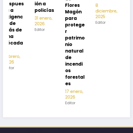
s
ión a
Flores
8
noviembre,
policías
diciembre,
2025
Magón
2025
Editor
para
31 enero,
Editor
2026
protege
Editor
r
patrimo
nio
natural
de
incendi
os
forestal
es
17 enero,
2026
Editor