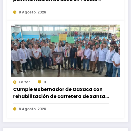
Nuevo; fortalece movilidad y
8 Agosto, 2026
conectividad
Editor
0
Cumple Gobernador de Oaxaca con
rehabilitación de carretera de Santa
María Ecatepec
8 Agosto, 2026