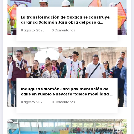
La transformación de Oaxaca se construye,
arranca Salomón Jara obra del paso a
desnivel en la carretera federal 190
8 agosto, 2026
0 Comentarios
kilómetro 184 + 300
Inaugura Salomón Jara pavimentación de
calle en Pueblo Nuevo; fortalece movilidad y
conectividad
8 agosto, 2026
0 Comentarios