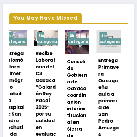
You May Have Missed
Sin
Sin
Sin
Sin
a
categoría
categoría
categoría
categoría
Recibe
Laborat
Entrega
Consoli
Exhorta
orio del
Primave
da
SSO a
C3
ra
Gobiern
vacuna
Oaxaca
Oaxaqu
o de
rse de
“Galard
eña
Oaxaca
neumoc
ón Rey
aula a
coordin
oco
Pacal
primari
ación
para
l
2025”
a de
interins
preveni
por su
San
titucion
r la
calidad
Pedro
al en
neumon
en
Amuzgo
Sierra
ía
evaluac
s
de
13