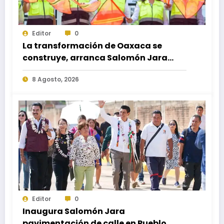
Editor
0
La transformación de Oaxaca se
construye, arranca Salomón Jara
obra del paso a desnivel en la
8 Agosto, 2026
carretera federal 190 kilómetro 184 +
300
Editor
0
Inaugura Salomón Jara
pavimentación de calle en Pueblo