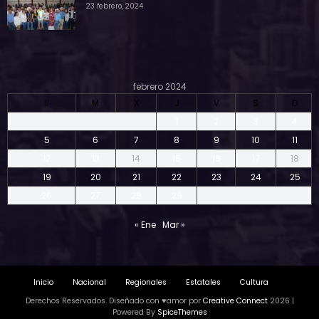
23 febrero, 2024
febrero 2024
L
M
X
J
V
S
D
1
2
3
4
5
6
7
8
9
10
11
12
13
14
15
16
17
18
19
20
21
22
23
24
25
26
27
28
29
« Ene
Mar »
Inicio
Nacional
Regionales
Estatales
Cultura
Derechos Reservados. Diseñado con ♥amor por
Creative Connect
2026 |
Powered By
SpiceThemes