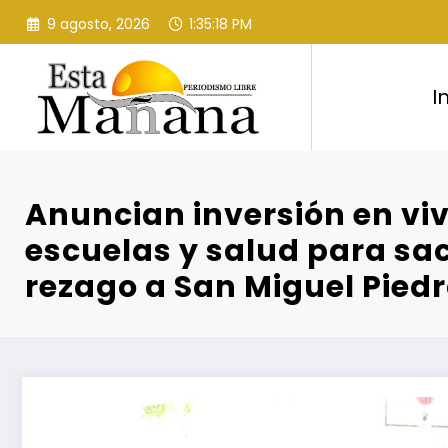
Saltar
9 agosto, 2026
1:35:19 PM
al
contenido
I
Anuncian inversión en vi
escuelas y salud para sac
rezago a San Miguel Pied