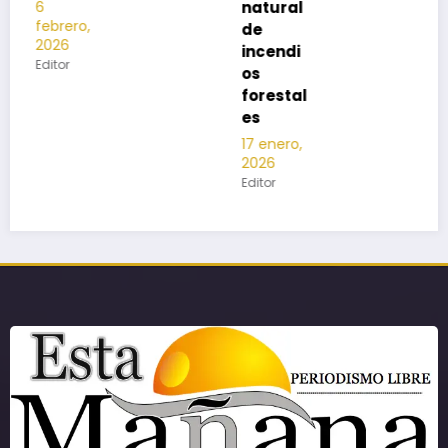
natural
de
incendi
os
forestal
es
17 enero,
2026
Editor