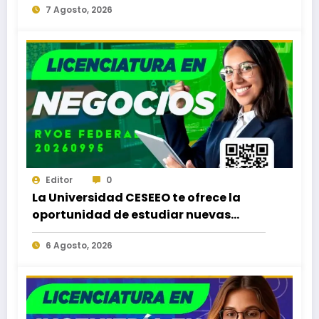
7 Agosto, 2026
Editor
0
La Universidad CESEEO te ofrece la
oportunidad de estudiar nuevas
Licenciaturas en los Campus Oaxaca,
6 Agosto, 2026
Puerto Escondido, Ixtepec y en la
Matriz Juchitán.