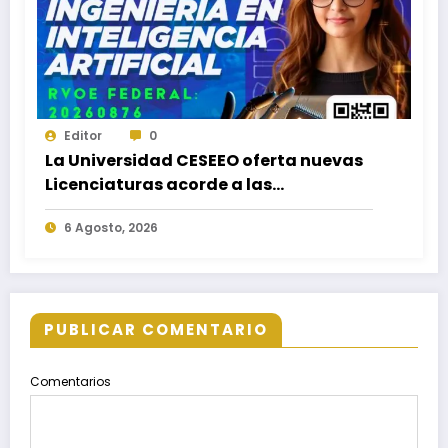
Editor
0
La Universidad CESEEO oferta nuevas
Licenciaturas acorde a las
necesidades educativas de los
6 Agosto, 2026
egresados de escuelas del nivel medio
superior
PUBLICAR COMENTARIO
Comentarios