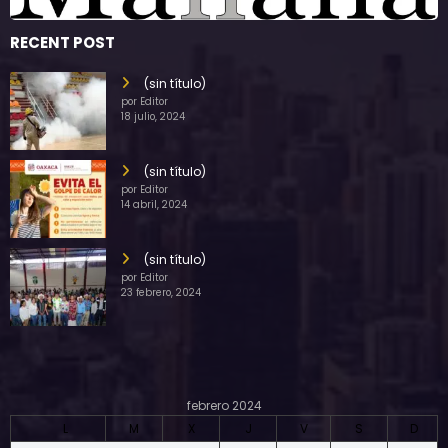
RECENT POST
(sin título)
por Editor
18 julio, 2024
(sin título)
por Editor
14 abril, 2024
(sin título)
por Editor
23 febrero, 2024
febrero 2024
L
M
X
J
V
S
D