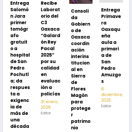
Recibe
Laborat
Entrega
Consoli
Exhorta
orio del
Primave
da
SSO a
C3
ra
Gobiern
vacuna
Oaxaca
Oaxaqu
o de
rse de
“Galard
eña
Oaxaca
neumoc
ón Rey
aula a
coordin
oco
Pacal
primari
ación
para
l
2025”
a de
interins
preveni
por su
San
titucion
r la
calidad
Pedro
al en
neumon
en
Amuzgo
Sierra
ía
evaluac
s
de
13
s
ión a
Flores
8
noviembre,
policías
diciembre,
2025
Magón
2025
Editor
para
31 enero,
Editor
2026
protege
Editor
r
patrimo
nio