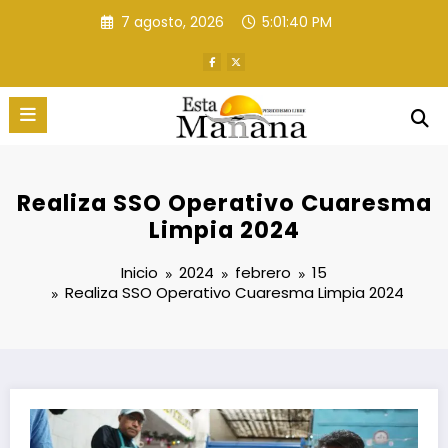
Saltar
7 agosto, 2026
5:01:41 PM
al
contenido
Realiza SSO Operativo Cuaresma
Limpia 2024
Inicio
2024
febrero
15
Realiza SSO Operativo Cuaresma Limpia 2024