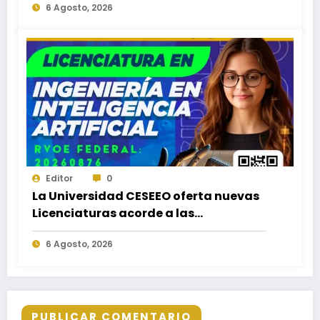
6 Agosto, 2026
Puerto Escondido, Ixtepec y en la
Matriz Juchitán.
Editor
0
La Universidad CESEEO oferta nuevas
Licenciaturas acorde a las
necesidades educativas de los
6 Agosto, 2026
egresados de escuelas del nivel medio
superior
PUBLICAR COMENTARIO