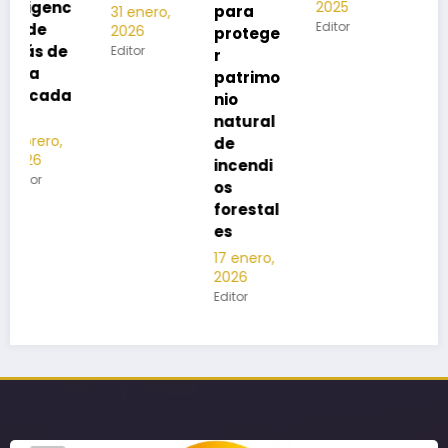
2025
Editor
para
31 enero,
Editor
2026
protege
Editor
r
patrimo
nio
natural
de
incendi
os
forestal
es
17 enero,
2026
Editor