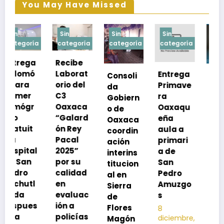
You May Have Missed
Sin
Sin
Sin
Sin
a
categoría
categoría
categoría
categoría
Recibe
Laborat
Entrega
Consoli
Exhorta
orio del
Primave
da
SSO a
C3
ra
Gobiern
vacuna
Oaxaca
Oaxaqu
o de
rse de
“Galard
eña
Oaxaca
neumoc
ón Rey
aula a
coordin
oco
Pacal
primari
ación
para
l
2025”
a de
interins
preveni
por su
San
titucion
r la
calidad
Pedro
al en
neumon
en
Amuzgo
Sierra
ía
evaluac
s
de
13
s
ión a
Flores
8
noviembre,
policías
diciembre,
2025
Magón