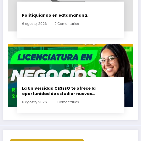
Politiquiando en edtamañana.
6 agosto, 2026
0 Comentarios
La Universidad CESEEO te ofrece la
oportunidad de estudiar nuevas
Licenciaturas en los Campus Oaxaca, Puerto
6 agosto, 2026
0 Comentarios
Escondido, Ixtepec y en la Matriz Juchitán.