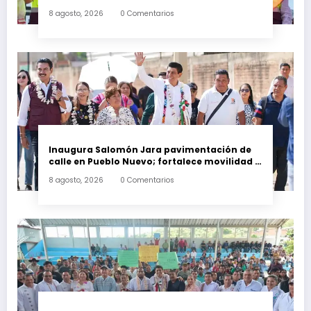
desnivel en la carretera federal 190
8 agosto, 2026
0 Comentarios
kilómetro 184 + 300
Inaugura Salomón Jara pavimentación de
calle en Pueblo Nuevo; fortalece movilidad y
conectividad
8 agosto, 2026
0 Comentarios