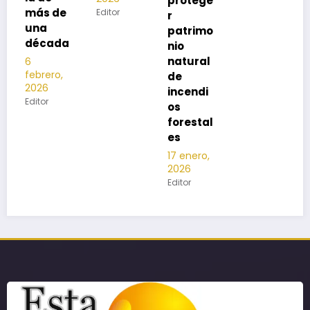
protege
e
Editor
r
patrimo
a
nio
natural
de
incendi
os
forestal
es
17 enero,
2026
Editor