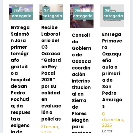
Sin
Sin
Sin
Sin
ía
categoría
categoría
categoría
categoría
a
Recibe
ó
Laborat
Entrega
Consoli
Exhorta
orio del
Primave
da
SSO a
C3
ra
Gobiern
vacuna
r
Oaxaca
Oaxaqu
o de
rse de
“Galard
eña
Oaxaca
neumoc
t
ón Rey
aula a
coordin
oco
Pacal
primari
ación
para
al
2025”
a de
interins
preveni
por su
San
titucion
r la
calidad
Pedro
al en
neumon
l
en
Amuzgo
Sierra
ía
evaluac
s
de
13
s
ión a
Flores
8
noviembre,
policías
diciembre,
2025
Magón
2025
c
Editor
para
31 enero,
Editor
2026