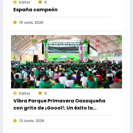
Editor
0
España campeón
19 Julio, 2026
Editor
0
Vibra Parque Primavera Oaxaqueña
con grito de ¡Goool!; Un éxito la
transmisión de partido inaugural del
12 Junio, 2026
Mundial 2026