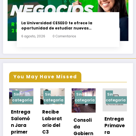
La Universidad CESEEO te ofrece la
oportunidad de estudiar nuevas
Licenciaturas en los Campus Oaxaca, Puerto
6 agosto, 2026
0 Comentarios
Escondido, Ixtepec y en la Matriz Juchitán.
You May Have Missed
Sin
Sin
Sin
Sin
ía
categoría
categoría
categoría
categoría
a
Recibe
ó
Laborat
Entrega
Consoli
Exhorta
orio del
Primave
da
SSO a
C3
ra
Gobiern
vacuna