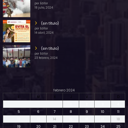
por Editor
18 julio, 2024
(sin título)
por Editor
14 abril, 2024
(sin título)
por Editor
23 febrero, 2024
febrero 2024
L
M
X
J
V
S
D
1
2
3
4
5
6
7
8
9
10
11
12
13
14
15
16
17
18
19
20
21
22
23
24
25