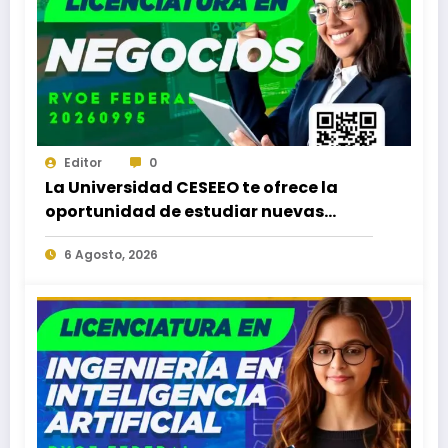
Editor
0
La Universidad CESEEO te ofrece la
oportunidad de estudiar nuevas
Licenciaturas en los Campus Oaxaca,
6 Agosto, 2026
Puerto Escondido, Ixtepec y en la
Matriz Juchitán.