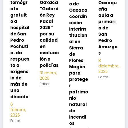
r
Oaxaca
Oaxaqu
o de
rse de
“Galard
eña
Oaxaca
neumoc
ón Rey
aula a
coordin
oco
Pacal
primari
ación
para
al
2025”
a de
interins
preveni
por su
San
titucion
r la
calidad
Pedro
al en
neumon
l
en
Amuzgo
Sierra
ía
evaluac
s
de
13
s
ión a
Flores
8
noviembre,
policías
diciembre,
2025
Magón
2025
c
Editor
para
31 enero,
Editor
2026
protege
e
Editor
r
patrimo
a
nio
natural
de
incendi
os