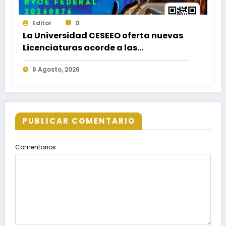
Editor
0
La Universidad CESEEO oferta nuevas
Licenciaturas acorde a las
necesidades educativas de los
6 Agosto, 2026
egresados de escuelas del nivel medio
superior
PUBLICAR COMENTARIO
Comentarios