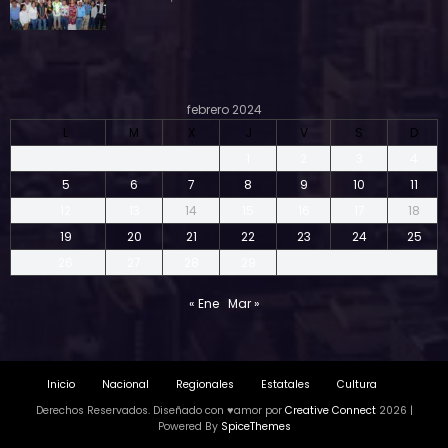
febrero 2024
L
M
X
J
V
S
D
1
2
3
4
5
6
7
8
9
10
11
12
13
14
15
16
17
18
19
20
21
22
23
24
25
26
27
28
29
« Ene
Mar »
Inicio
Nacional
Regionales
Estatales
Cultura
Derechos Reservados. Diseñado con ♥amor por
Creative Connect
2026 |
Powered By
SpiceThemes