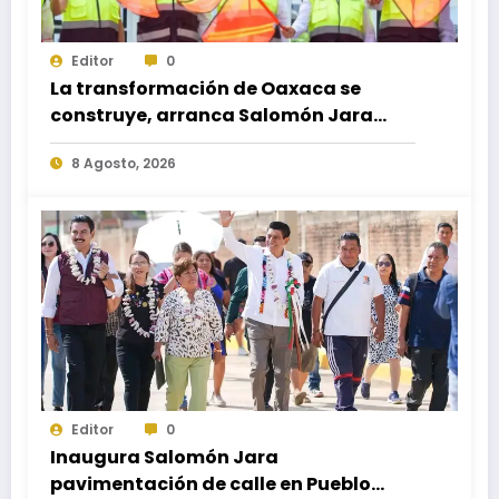
Editor
0
La transformación de Oaxaca se
construye, arranca Salomón Jara
obra del paso a desnivel en la
8 Agosto, 2026
carretera federal 190 kilómetro 184 +
300
Editor
0
Inaugura Salomón Jara
pavimentación de calle en Pueblo