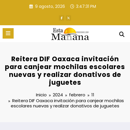
Saltar
9 agosto, 2026
3:47:32 PM
al
contenido
Reitera DIF Oaxaca invitación
para canjear mochilas escolares
nuevas y realizar donativos de
juguetes
Inicio
2024
febrero
11
Reitera DIF Oaxaca invitación para canjear mochilas
escolares nuevas y realizar donativos de juguetes