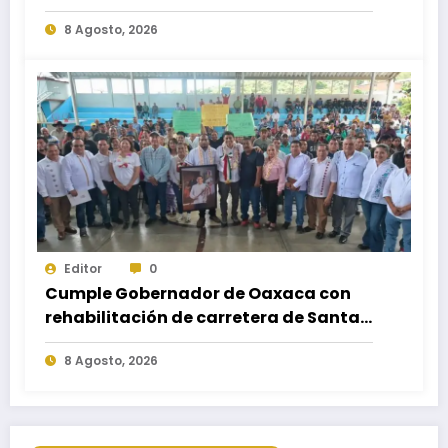
Nuevo; fortalece movilidad y
8 Agosto, 2026
conectividad
Editor
0
Cumple Gobernador de Oaxaca con
rehabilitación de carretera de Santa
María Ecatepec
8 Agosto, 2026