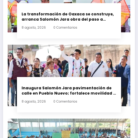
La transformación de Oaxaca se construye,
arranca Salomón Jara obra del paso a
desnivel en la carretera federal 190
8 agosto, 2026
0 Comentarios
kilómetro 184 + 300
Inaugura Salomón Jara pavimentación de
calle en Pueblo Nuevo; fortalece movilidad y
conectividad
8 agosto, 2026
0 Comentarios