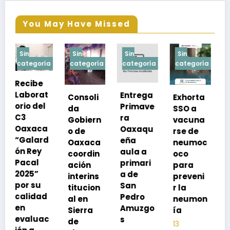
You May Have Missed
Sin
Sin
Sin
Sin
a
categoría
categoría
categoría
categoría
Refuerz
t
Entrega
Consoli
Exhorta
a SSO
Primave
da
SSO a
medida
ra
Gobiern
vacuna
s
Oaxaqu
o de
rse de
prevent
d
eña
Oaxaca
neumoc
ivas
aula a
coordin
oco
durante
primari
ación
para
la
a de
interins
preveni
tempor
San
titucion
r la
ada
Pedro
al en
neumon
invernal
Amuzgo
Sierra
ía
2025-
c
s
de
2026
13