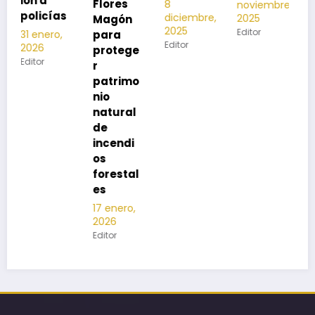
Flores
8
noviembre,
12
s
diciembre,
2025
Magón
noviembre,
2025
Editor
para
2025
Editor
protege
Editor
r
patrimo
nio
natural
de
incendi
os
forestal
es
17 enero,
2026
Editor