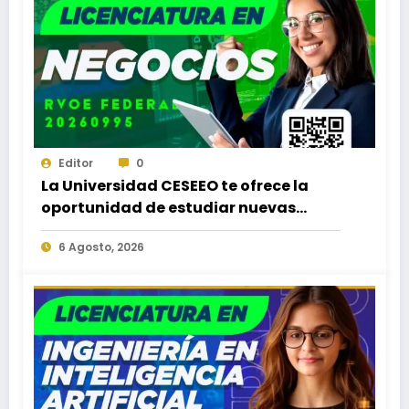
Editor
0
La Universidad CESEEO te ofrece la
oportunidad de estudiar nuevas
Licenciaturas en los Campus Oaxaca,
6 Agosto, 2026
Puerto Escondido, Ixtepec y en la
Matriz Juchitán.