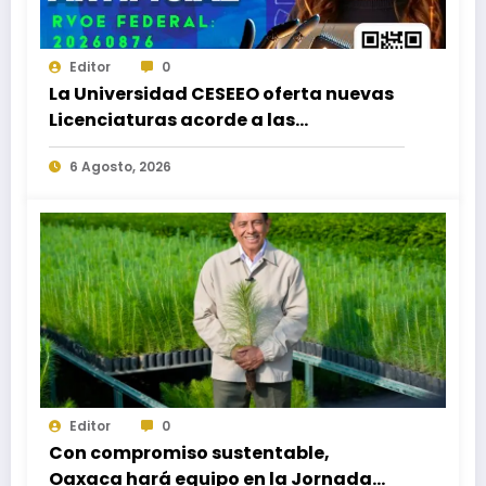
Editor
0
La Universidad CESEEO oferta nuevas
Licenciaturas acorde a las
necesidades educativas de los
6 Agosto, 2026
egresados de escuelas del nivel medio
superior
Editor
0
Con compromiso sustentable,
Oaxaca hará equipo en la Jornada