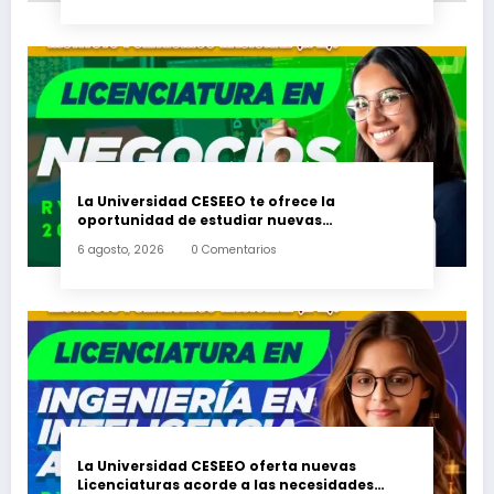
La Universidad CESEEO te ofrece la
oportunidad de estudiar nuevas
Licenciaturas en los Campus Oaxaca, Puerto
6 agosto, 2026
0 Comentarios
Escondido, Ixtepec y en la Matriz Juchitán.
La Universidad CESEEO oferta nuevas
Licenciaturas acorde a las necesidades