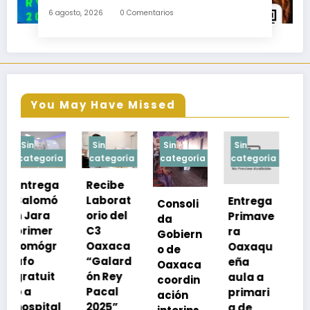
educativas de los egresados de escuelas del
6 agosto, 2026
0 Comentarios
nivel medio superior
You May Have Missed
Sin
Sin
Sin
Sin
a
categoría
categoría
categoría
categoría
Recibe
Laborat
Entrega
Consoli
Exhorta
orio del
Primave
da
SSO a
C3
ra
Gobiern
vacuna
Oaxaca
Oaxaqu
o de
rse de
“Galard
eña
Oaxaca
neumoc
ón Rey
aula a
coordin
oco
Pacal
primari
ación
para
l
2025”
a de