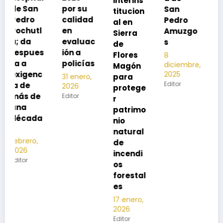
interins
preveni
por su
San
titucion
r la
calidad
Pedro
al en
neumon
en
Amuzgo
Sierra
ía
evaluac
s
de
13
s
ión a
Flores
8
noviembre,
policías
diciembre,
2025
Magón
2025
Editor
para
31 enero,
Editor
2026
protege
Editor
r
patrimo
nio
natural
de
incendi
os
forestal
es
17 enero,
2026
Editor