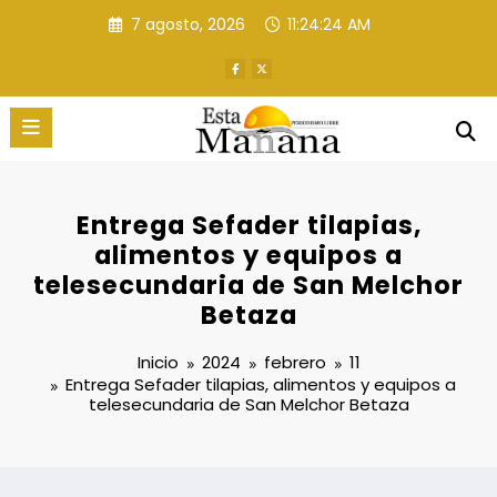
Saltar
7 agosto, 2026
11:24:25 AM
al
contenido
Entrega Sefader tilapias,
alimentos y equipos a
telesecundaria de San Melchor
Betaza
Inicio
2024
febrero
11
Entrega Sefader tilapias, alimentos y equipos a
telesecundaria de San Melchor Betaza