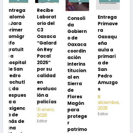
Recibe
Laborat
Entrega
Consoli
Exhorta
orio del
Primave
da
SSO a
C3
ra
Gobiern
vacuna
Oaxaca
Oaxaqu
o de
rse de
“Galard
eña
Oaxaca
neumoc
ón Rey
aula a
coordin
oco
Pacal
primari
ación
para
l
2025”
a de
interins
preveni
por su
San
titucion
r la
calidad
Pedro
al en
neumon
en
Amuzgo
Sierra
ía
evaluac
s
de
13
s
ión a
Flores
8
noviembre,
policías
diciembre,
2025
Magón
2025
Editor
para
31 enero,
Editor
2026
protege
Editor
r
patrimo