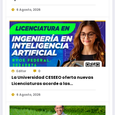
Licenciaturas en los Campus Oaxaca,
6 Agosto, 2026
Puerto Escondido, Ixtepec y en la
Matriz Juchitán.
Editor
0
La Universidad CESEEO oferta nuevas
Licenciaturas acorde a las
necesidades educativas de los
6 Agosto, 2026
egresados de escuelas del nivel medio
superior