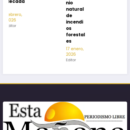
nio
natural
de
incendi
os
forestal
es
17 enero,
2026
Editor