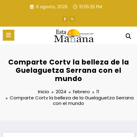
Saltar
6 agosto, 2026
10:55:26 PM
al
contenido
Comparte Cortv la belleza de la
Guelaguetza Serrana con el
mundo
Inicio
2024
febrero
11
Comparte Cortv la belleza de la Guelaguetza Serrana
con el mundo