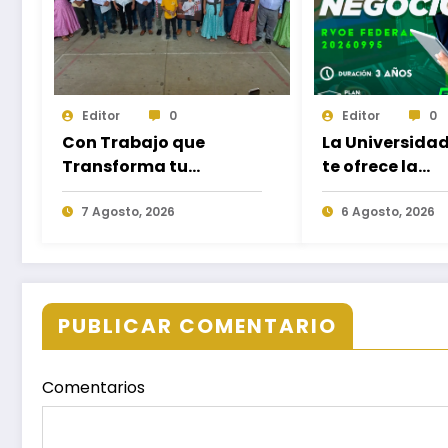
Editor
0
Editor
0
Con Trabajo que
La Universida
Transforma tu
te ofrece la
Municipio, Salomón
oportunidad 
Jara impulsa el
7 Agosto, 2026
estudiar nuev
6 Agosto, 2026
desarrollo de Santiago
Licenciaturas 
Minas
Campus Oaxa
Puerto Escond
Ixtepec y en la
PUBLICAR COMENTARIO
Juchitán.
Comentarios