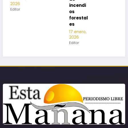
incendi
os
forestal
es
17 enero,
2026
Editor