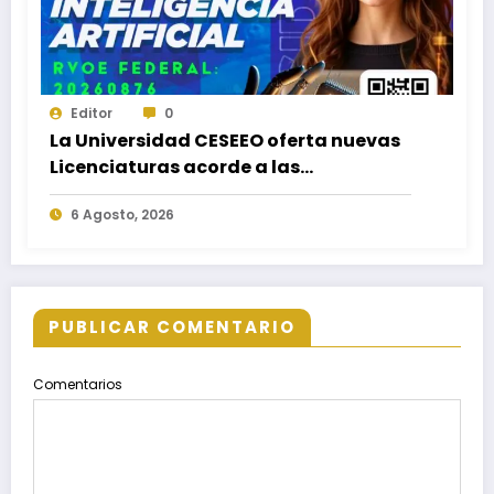
Editor
0
La Universidad CESEEO oferta nuevas
Licenciaturas acorde a las
necesidades educativas de los
6 Agosto, 2026
egresados de escuelas del nivel medio
superior
PUBLICAR COMENTARIO
Comentarios