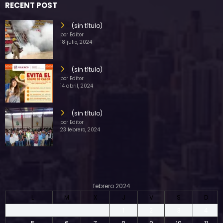
RECENT POST
(sin título)
por Editor
18 julio, 2024
(sin título)
por Editor
14 abril, 2024
(sin título)
por Editor
23 febrero, 2024
febrero 2024
L
M
X
J
V
S
D
1
2
3
4