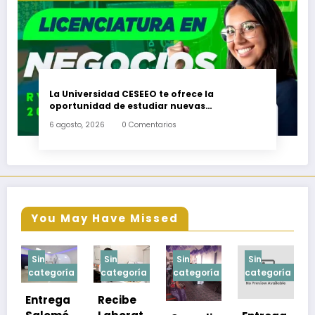
La Universidad CESEEO te ofrece la
oportunidad de estudiar nuevas
Licenciaturas en los Campus Oaxaca, Puerto
6 agosto, 2026
0 Comentarios
Escondido, Ixtepec y en la Matriz Juchitán.
You May Have Missed
Sin
Sin
Sin
Sin
a
categoría
categoría
categoría
categoría
Recibe