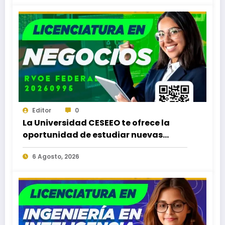
Editor
0
La Universidad CESEEO te ofrece la
oportunidad de estudiar nuevas
Licenciaturas en los Campus Oaxaca,
6 Agosto, 2026
Puerto Escondido, Ixtepec y en la
Matriz Juchitán.