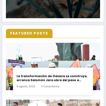
FEATURED POSTS
La transformación de Oaxaca se construye,
arranca Salomón Jara obra del paso a
desnivel en la carretera federal 190
8 agosto, 2026
0 Comentarios
kilómetro 184 + 300