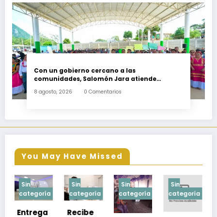
Con un gobierno cercano a las
comunidades, Salomón Jara atiende
necesidades apremiantes de San Miguel
8 agosto, 2026
0 Comentarios
Tenango
You May Have Missed
Sin
Sin
Sin
Sin
a
categoría
categoría
categoría
categoría
Recibe