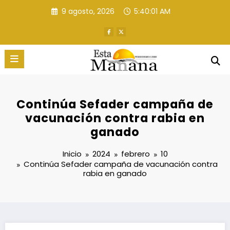
Saltar
9 agosto, 2026
5:40:02 AM
al
contenido
Continúa Sefader campaña de
vacunación contra rabia en
ganado
Inicio
2024
febrero
10
Continúa Sefader campaña de vacunación contra
rabia en ganado