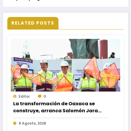
Familia, Tarjeta Margarita Maza 2024
RELATED POSTS
Editor
0
La transformación de Oaxaca se
construye, arranca Salomón Jara
obra del paso a desnivel en la
8 Agosto, 2026
carretera federal 190 kilómetro 184 +