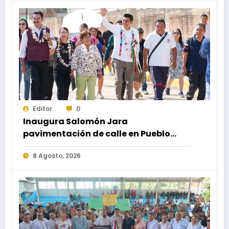
300
Editor
0
Inaugura Salomón Jara
pavimentación de calle en Pueblo
Nuevo; fortalece movilidad y
8 Agosto, 2026
conectividad