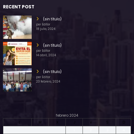
RECENT POST
(sin título)
por Editor
18 julio, 2024
(sin título)
por Editor
14 abril, 2024
(sin título)
por Editor
23 febrero, 2024
febrero 2024
L
M
X
J
V
S
D
1
2
3
4