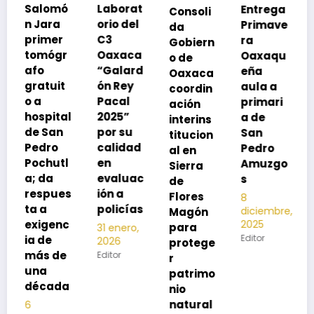
Laborat
Entrega
Consoli
Exhorta
orio del
Primave
da
SSO a
C3
ra
Gobiern
vacuna
Oaxaca
Oaxaqu
o de
rse de
“Galard
eña
Oaxaca
neumoc
ón Rey
aula a
coordin
oco
Pacal
primari
ación
para
l
2025”
a de
interins
preveni
por su
San
titucion
r la
calidad
Pedro
al en
neumon
en
Amuzgo
Sierra
ía
evaluac
s
de
13
s
ión a
Flores
8
noviembre,
policías
diciembre,
2025
Magón
2025
Editor
para
31 enero,
Editor
2026
protege
Editor
r
patrimo
nio
natural