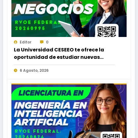
Editor
0
La Universidad CESEEO te ofrece la
oportunidad de estudiar nuevas
Licenciaturas en los Campus Oaxaca,
6 Agosto, 2026
Puerto Escondido, Ixtepec y en la
Matriz Juchitán.