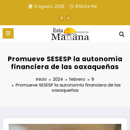
Saltar
6 agosto, 2026
8:55:55 PM
al
contenido
Promueve SESESP la autonomía
financiera de las oaxaqueñas
Inicio
2024
febrero
9
Promueve SESESP la autonomía financiera de las
oaxaqueñas