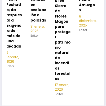
al en
neumon
en
Amuzgo
Sierra
ía
evaluac
s
de
13
s
ión a
Flores
8
noviembre,
policías
diciembre,
2025
Magón
2025
Editor
para
31 enero,
Editor
2026
protege
Editor
r
patrimo
nio
natural
de
incendi
os
forestal
es
17 enero,
2026
Editor