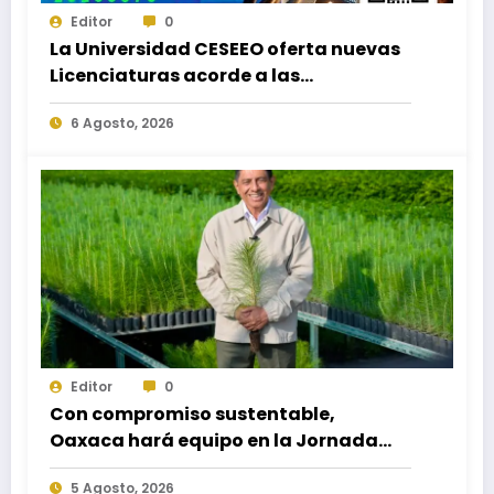
Editor
0
La Universidad CESEEO oferta nuevas
Licenciaturas acorde a las
necesidades educativas de los
6 Agosto, 2026
egresados de escuelas del nivel medio
superior
Editor
0
Con compromiso sustentable,
Oaxaca hará equipo en la Jornada
Nacional de Reforestación 2026
5 Agosto, 2026