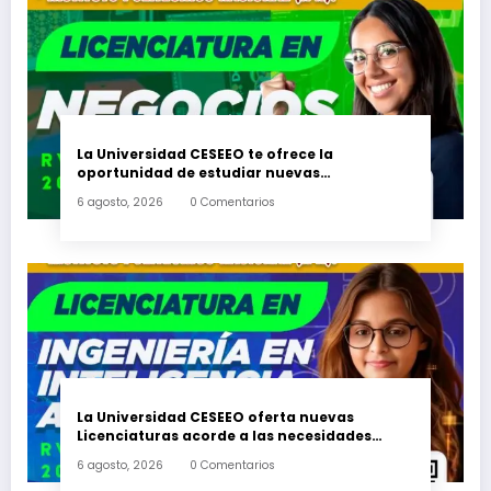
La Universidad CESEEO te ofrece la
oportunidad de estudiar nuevas
Licenciaturas en los Campus Oaxaca, Puerto
6 agosto, 2026
0 Comentarios
Escondido, Ixtepec y en la Matriz Juchitán.
La Universidad CESEEO oferta nuevas
Licenciaturas acorde a las necesidades
educativas de los egresados de escuelas del
6 agosto, 2026
0 Comentarios
nivel medio superior