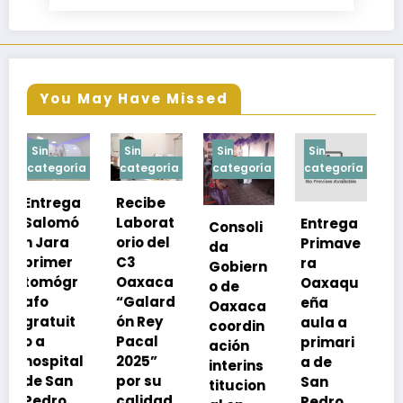
You May Have Missed
Sin
Sin
Sin
Sin
a
categoría
categoría
categoría
categoría
Recibe
Laborat
Entrega
Consoli
Exhorta
orio del
Primave
da
SSO a
C3
ra
Gobiern
vacuna
Oaxaca
Oaxaqu
o de
rse de
“Galard
eña
Oaxaca
neumoc
ón Rey
aula a
coordin
oco
Pacal
primari
ación
para
l
2025”
a de
interins
preveni
por su
San
titucion
r la
calidad
Pedro