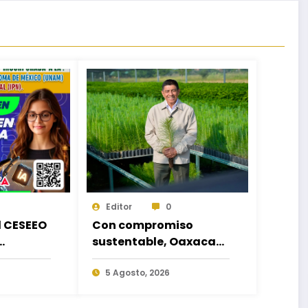
Editor
0
d CESEEO
Con compromiso
sustentable, Oaxaca
acorde a
hará equipo en la
es
Jornada Nacional de
5 Agosto, 2026
los
Reforestación 2026
escuelas