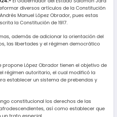
024.-
El Gobernador del Estado Salomón Jara
eformar diversos artículos de la Constitución
a Andrés Manuel López Obrador, pues estas
crita la Constitución de 1917.
rmas, además de adicionar la orientación del
, las libertades y el régimen democrático
 propone López Obrador tienen el objetivo de
el régimen autoritario, el cual modificó la
ara establecer un sistema de prebendas y
ango constitucional los derechos de las
 afrodescendientes, así como establecer que
un trato especial.