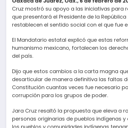
Oaxaca de Juárez, Oax., 6 de febrero de 2
Cruz mostró su apoyo a las iniciativas para r
que presentará el Presidente de la Repúblic
restablecen el sentido social con el que fue es
El Mandatario estatal explicó que estas refo
humanismo mexicano, fortalecen los derechos
del país.
Dijo que estos cambios a la carta magna que
desarticular de manera definitiva las faltas d
Constitución cuantas veces fue necesario p
corrupción para los grupos de poder.
Jara Cruz resaltó la propuesta que eleva a r
personas originarias de pueblos indígenas y
los pueblos y comunidades indígenas tengan 