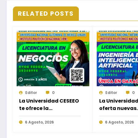
RELATED POSTS
Editor
0
Editor
0
La Universidad CESEEO
La Universida
te ofrece la
oferta nuevas
oportunidad de
Licenciaturas 
estudiar nuevas
6 Agosto, 2026
las necesidad
6 Agosto, 2026
Licenciaturas en los
educativas de 
Campus Oaxaca,
egresados de 