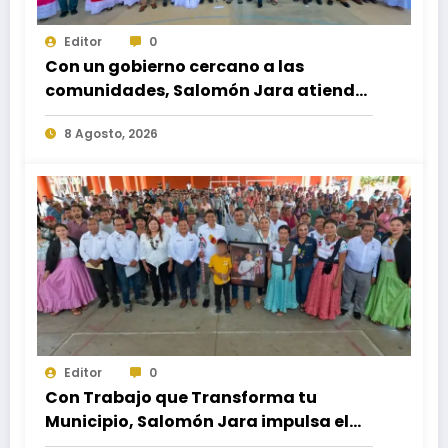
Editor
0
Con un gobierno cercano a las
comunidades, Salomón Jara atiende
necesidades apremiantes de San
8 Agosto, 2026
Miguel Tenango
Editor
0
Con Trabajo que Transforma tu
Municipio, Salomón Jara impulsa el
desarrollo de Santiago Minas