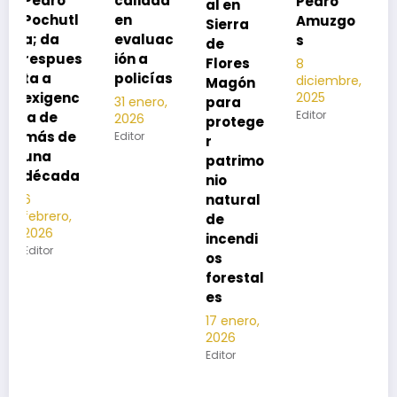
calidad
Pedro
al en
neumon
en
Amuzgo
Sierra
ía
evaluac
s
de
13
s
ión a
Flores
8
noviembre,
policías
diciembre,
2025
Magón
2025
Editor
para
31 enero,
Editor
2026
protege
Editor
r
patrimo
nio
natural
de
incendi
os
forestal
es
17 enero,
2026
Editor