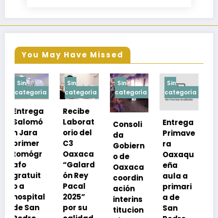
You May Have Missed
Sin
Sin
Sin
Sin
a
categoría
categoría
categoría
categoría
Recibe
Laborat
Entrega
Consoli
Exhorta
orio del
Primave
da
SSO a
C3
ra
Gobiern
vacuna
Oaxaca
Oaxaqu
o de
rse de
“Galard
eña
Oaxaca
neumoc
ón Rey
aula a
coordin
oco
Pacal
primari
ación
para
l
2025”
a de
interins
preveni
por su
San
titucion
r la