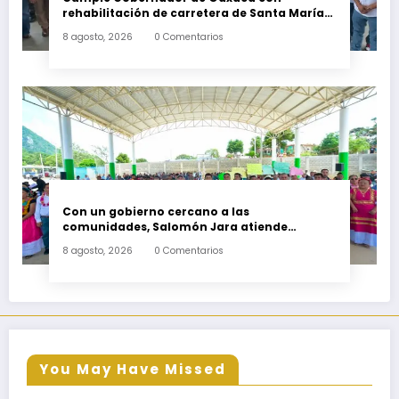
rehabilitación de carretera de Santa María
Ecatepec
8 agosto, 2026
0 Comentarios
Con un gobierno cercano a las
comunidades, Salomón Jara atiende
necesidades apremiantes de San Miguel
8 agosto, 2026
0 Comentarios
Tenango
You May Have Missed