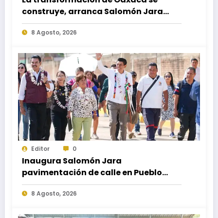
construye, arranca Salomón Jara
obra del paso a desnivel en la
8 Agosto, 2026
carretera federal 190 kilómetro 184 +
300
Editor
0
Inaugura Salomón Jara
pavimentación de calle en Pueblo
Nuevo; fortalece movilidad y
8 Agosto, 2026
conectividad