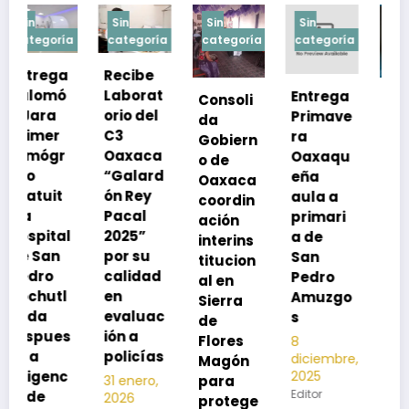
Sin
Sin
Sin
Sin
a
categoría
categoría
categoría
categoría
Recibe
Laborat
Entrega
Consoli
Exhorta
orio del
Primave
da
SSO a
C3
ra
Gobiern
vacuna
Oaxaca
Oaxaqu
o de
rse de
“Galard
eña
Oaxaca
neumoc
ón Rey
aula a
coordin
oco
Pacal
primari
ación
para
l
2025”
a de
interins
preveni
por su
San
titucion
r la
calidad
Pedro
al en
neumon
en
Amuzgo
Sierra
ía
evaluac
s
de
13
s
ión a
Flores
8
noviembre,
policías
diciembre,
2025
Magón
2025
Editor
para
31 enero,
Editor
2026
protege