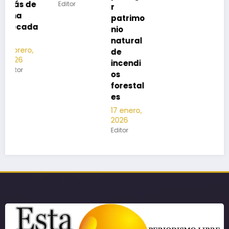
Editor
r
patrimo
nio
natural
de
incendi
os
forestal
es
17 enero,
2026
Editor