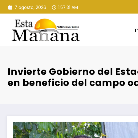
Saltar
7 agosto, 2026
1:57:32 AM
al
contenido
I
Invierte Gobierno del Est
en beneficio del campo 