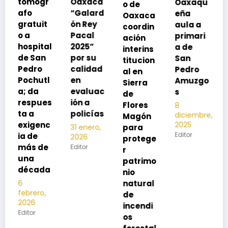
Oaxaca
Oaxaqu
o de
rse de
“Galard
eña
Oaxaca
neumoc
ón Rey
aula a
coordin
oco
Pacal
primari
ación
para
l
2025”
a de
interins
preveni
por su
San
titucion
r la
calidad
Pedro
al en
neumon
en
Amuzgo
Sierra
ía
evaluac
s
de
13
s
ión a
Flores
8
noviembre,
policías
diciembre,
2025
Magón
2025
Editor
para
31 enero,
Editor
2026
protege
Editor
r
patrimo
nio
natural
de
incendi
os