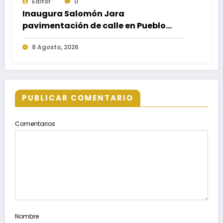
Editor
0
Inaugura Salomón Jara
pavimentación de calle en Pueblo
Nuevo; fortalece movilidad y
8 Agosto, 2026
conectividad
PUBLICAR COMENTARIO
Comentarios
Nombre