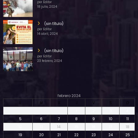
por Editor
18 julio, 2024
(sin título)
por Editor
14 abril, 2024
(sin título)
por Editor
23 febrero, 2024
febrero 2024
L
M
X
J
V
S
D
1
2
3
4
5
6
7
8
9
10
11
12
13
14
15
16
17
18
19
20
21
22
23
24
25