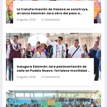
La transformación de Oaxaca se construye,
arranca Salomón Jara obra del paso a
desnivel en la carretera federal 190
8 agosto, 2026
0 Comentarios
kilómetro 184 + 300
Inaugura Salomón Jara pavimentación de
calle en Pueblo Nuevo; fortalece movilidad y
conectividad
8 agosto, 2026
0 Comentarios