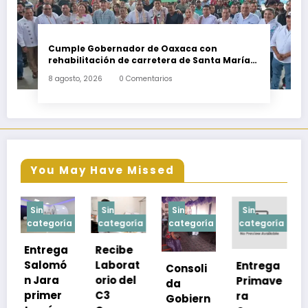
Cumple Gobernador de Oaxaca con
rehabilitación de carretera de Santa María
Ecatepec
8 agosto, 2026
0 Comentarios
You May Have Missed
Sin
Sin
Sin
Sin
a
categoría
categoría
categoría
categoría
Recibe
Laborat
Entrega
Consoli
Exhorta
orio del
Primave
da
SSO a
C3
ra
Gobiern
vacuna