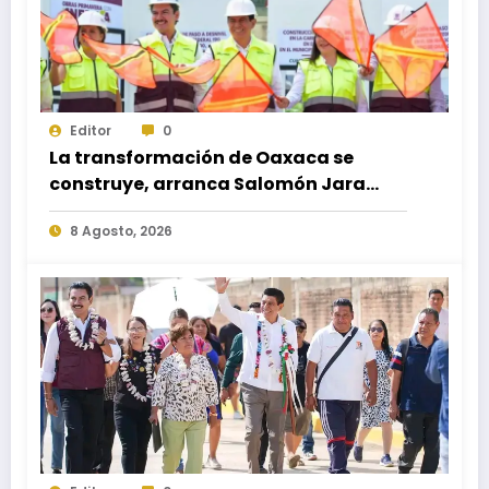
Editor
0
La transformación de Oaxaca se
construye, arranca Salomón Jara
obra del paso a desnivel en la
8 Agosto, 2026
carretera federal 190 kilómetro 184 +
300