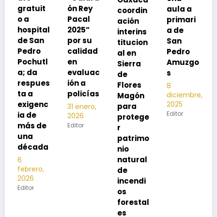
ón Rey
aula a
coordin
oco
Pacal
primari
ación
para
l
2025”
a de
interins
preveni
por su
San
titucion
r la
calidad
Pedro
al en
neumon
l
en
Amuzgo
Sierra
ía
evaluac
s
de
13
s
ión a
Flores
8
noviembre,
policías
diciembre,
2025
Magón
2025
c
Editor
para
31 enero,
Editor
2026
protege
Editor
r
patrimo
a
nio
natural
de
incendi
os
forestal
es