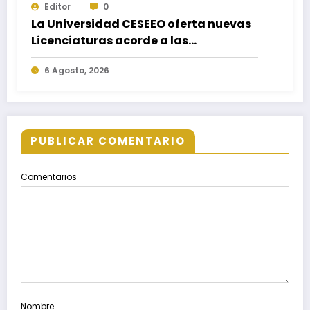
Editor
0
La Universidad CESEEO oferta nuevas
Licenciaturas acorde a las
necesidades educativas de los
6 Agosto, 2026
egresados de escuelas del nivel medio
superior
PUBLICAR COMENTARIO
Comentarios
Nombre