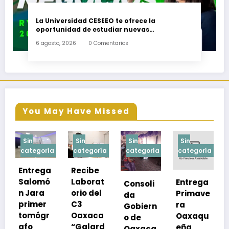
La Universidad CESEEO te ofrece la
oportunidad de estudiar nuevas
Licenciaturas en los Campus Oaxaca, Puerto
6 agosto, 2026
0 Comentarios
Escondido, Ixtepec y en la Matriz Juchitán.
You May Have Missed
Sin
Sin
Sin
Sin
ía
categoría
categoría
categoría
categoría
a
Recibe
ó
Laborat
Entrega
Consoli
Exhorta
orio del
Primave
da
SSO a
C3
ra
Gobiern
vacuna
Oaxaca
Oaxaqu
o de
rse de
“Galard
eña
Oaxaca
neumoc