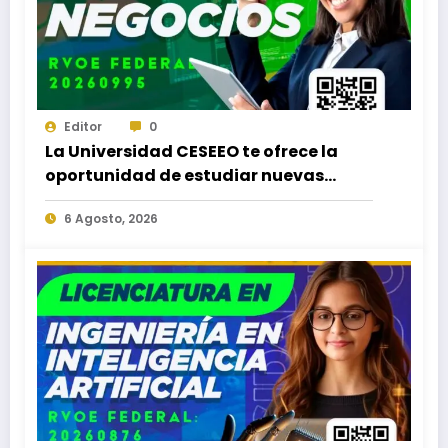
Editor
0
La Universidad CESEEO te ofrece la
oportunidad de estudiar nuevas
Licenciaturas en los Campus Oaxaca,
6 Agosto, 2026
Puerto Escondido, Ixtepec y en la
Matriz Juchitán.