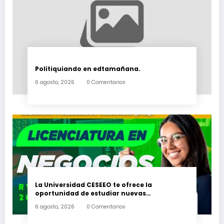
Politiquiando en edtamañana.
6 agosto, 2026
0 Comentarios
La Universidad CESEEO te ofrece la
oportunidad de estudiar nuevas
Licenciaturas en los Campus Oaxaca, Puerto
6 agosto, 2026
0 Comentarios
Escondido, Ixtepec y en la Matriz Juchitán.