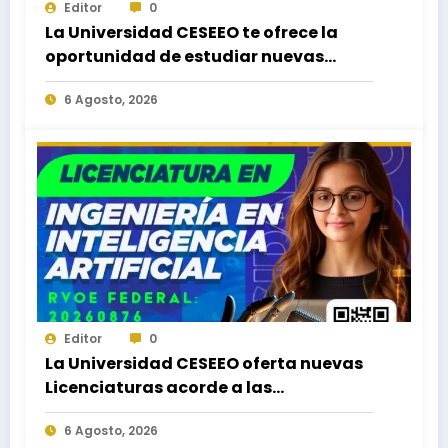
Editor
0
La Universidad CESEEO te ofrece la
oportunidad de estudiar nuevas
Licenciaturas en los Campus Oaxaca,
6 Agosto, 2026
Puerto Escondido, Ixtepec y en la
Matriz Juchitán.
Editor
0
La Universidad CESEEO oferta nuevas
Licenciaturas acorde a las
necesidades educativas de los
6 Agosto, 2026
egresados de escuelas del nivel medio