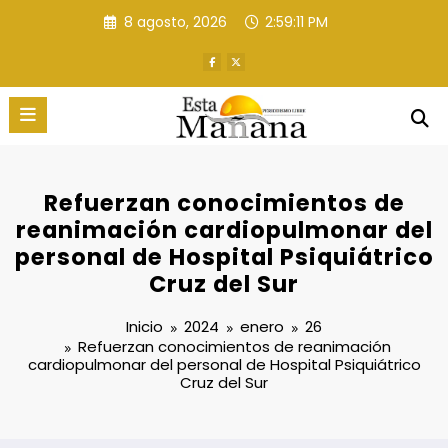
Saltar
8 agosto, 2026
2:59:12 PM
al
contenido
Refuerzan conocimientos de
reanimación cardiopulmonar del
personal de Hospital Psiquiátrico
Cruz del Sur
Inicio
2024
enero
26
Refuerzan conocimientos de reanimación
cardiopulmonar del personal de Hospital Psiquiátrico
Cruz del Sur