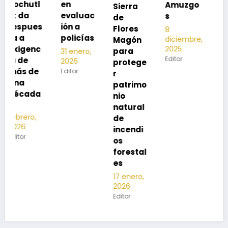
en
Amuzgo
Sierra
ía
evaluac
s
de
13
s
ión a
Flores
8
noviembre,
policías
diciembre,
2025
Magón
2025
Editor
para
31 enero,
Editor
2026
protege
Editor
r
patrimo
nio
natural
de
incendi
os
forestal
es
17 enero,
2026
Editor