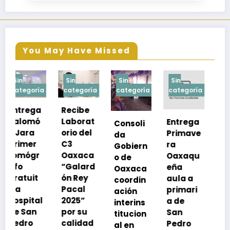
You May Have Missed
Sin
Sin
Sin
Sin
a
categoría
categoría
categoría
categoría
Recibe
Laborat
Entrega
Consoli
Exhorta
orio del
Primave
da
SSO a
C3
ra
Gobiern
vacuna
Oaxaca
Oaxaqu
o de
rse de
“Galard
eña
Oaxaca
neumoc
ón Rey
aula a
coordin
oco
Pacal
primari
ación
para
l
2025”
a de
interins
preveni
por su
San
titucion
r la
calidad
Pedro
al en
neumon