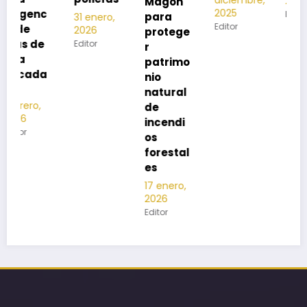
diciembre,
2025
Magón
2025
Editor
para
31 enero,
Editor
2026
protege
Editor
r
patrimo
nio
natural
de
incendi
os
forestal
es
17 enero,
2026
Editor