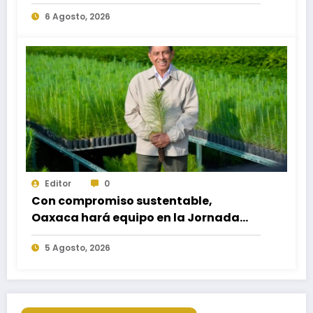
necesidades educativas de los
6 Agosto, 2026
egresados de escuelas del nivel medio
superior
Editor
0
Con compromiso sustentable,
Oaxaca hará equipo en la Jornada
Nacional de Reforestación 2026
5 Agosto, 2026