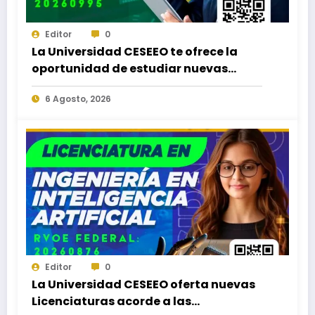
Editor
0
La Universidad CESEEO te ofrece la
oportunidad de estudiar nuevas
Licenciaturas en los Campus Oaxaca,
6 Agosto, 2026
Puerto Escondido, Ixtepec y en la
Matriz Juchitán.
Editor
0
La Universidad CESEEO oferta nuevas
Licenciaturas acorde a las