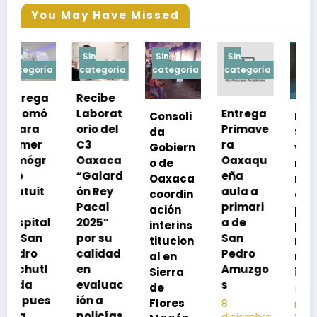
You May Have Missed
Sin
Sin
Sin
Sin
a
categoría
categoría
categoría
categoría
Recibe
Laborat
Entrega
Consoli
Exhorta
orio del
Primave
da
SSO a
C3
ra
Gobiern
vacuna
Oaxaca
Oaxaqu
o de
rse de
“Galard
eña
Oaxaca
neumoc
ón Rey
aula a
coordin
oco
Pacal
primari
ación
para
l
2025”
a de
interins
preveni
por su
San
titucion
r la
calidad
Pedro
al en
neumon
en
Amuzgo
Sierra
ía
evaluac
s
de
13
s
ión a
Flores
8
noviembre,
policías