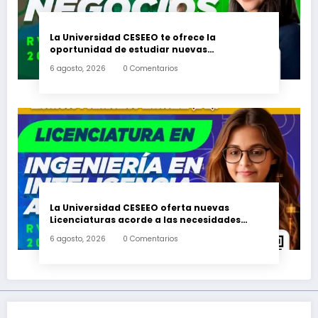
La Universidad CESEEO te ofrece la
oportunidad de estudiar nuevas
Licenciaturas en los Campus Oaxaca, Puerto
6 agosto, 2026
0 Comentarios
Escondido, Ixtepec y en la Matriz Juchitán.
La Universidad CESEEO oferta nuevas
Licenciaturas acorde a las necesidades
educativas de los egresados de escuelas del
6 agosto, 2026
0 Comentarios
nivel medio superior