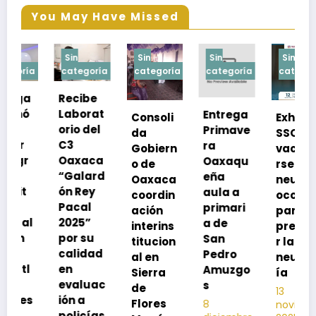
You May Have Missed
Sin
Sin
Sin
Sin
Si
categoría
categoría
categoría
categoría
ca
Recibe
Re
Laborat
Entrega
Consoli
Exhorta
a 
orio del
Primave
da
SSO a
me
C3
ra
Gobiern
vacuna
s
Oaxaca
Oaxaqu
o de
rse de
pr
“Galard
eña
Oaxaca
neumoc
iv
ón Rey
aula a
coordin
oco
du
Pacal
primari
ación
para
la
2025”
a de
interins
preveni
te
por su
San
titucion
r la
ad
calidad
Pedro
al en
neumon
in
en
Amuzgo
Sierra
ía
20
evaluac
s
de
20
13
ión a
Flores
8
noviembre,
12
policías