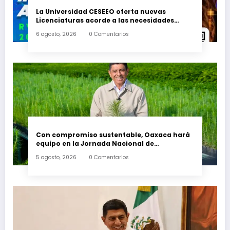
La Universidad CESEEO oferta nuevas
Licenciaturas acorde a las necesidades
educativas de los egresados de escuelas del
6 agosto, 2026
0 Comentarios
nivel medio superior
Con compromiso sustentable, Oaxaca hará
equipo en la Jornada Nacional de
Reforestación 2026
5 agosto, 2026
0 Comentarios