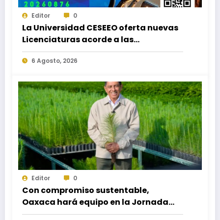
Editor
0
La Universidad CESEEO oferta nuevas
Licenciaturas acorde a las
necesidades educativas de los
6 Agosto, 2026
egresados de escuelas del nivel medio
superior
Editor
0
Con compromiso sustentable,
Oaxaca hará equipo en la Jornada
Nacional de Reforestación 2026