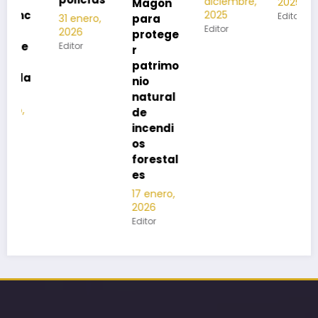
diciembre,
2025
Magón
no
2025
Editor
para
31 enero,
20
Editor
2026
protege
Edit
Editor
r
patrimo
nio
natural
de
incendi
os
forestal
es
17 enero,
2026
Editor