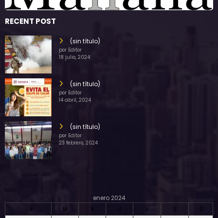
RECENT POST
(sin título)
por Editor
18 julio, 2024
(sin título)
por Editor
14 abril, 2024
(sin título)
por Editor
23 febrero, 2024
enero 2024
L
M
X
J
V
S
D