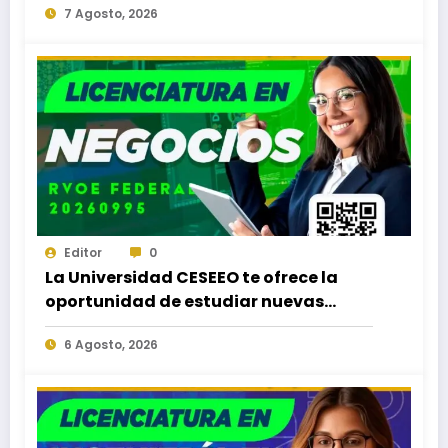
7 Agosto, 2026
Editor
0
La Universidad CESEEO te ofrece la
oportunidad de estudiar nuevas
Licenciaturas en los Campus Oaxaca,
6 Agosto, 2026
Puerto Escondido, Ixtepec y en la
Matriz Juchitán.