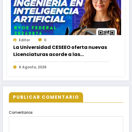
Editor
0
La Universidad CESEEO oferta nuevas
Licenciaturas acorde a las
necesidades educativas de los
6 Agosto, 2026
egresados de escuelas del nivel medio
superior
PUBLICAR COMENTARIO
Comentarios