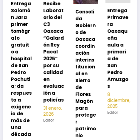
a
Recibe
ó
Laborat
Entrega
Consoli
Exhorta
orio del
Primave
da
SSO a
C3
ra
Gobiern
vacuna
r
Oaxaca
Oaxaqu
o de
rse de
“Galard
eña
Oaxaca
neumoc
ón Rey
aula a
coordin
oco
Pacal
primari
ación
para
al
2025”
a de
interins
preveni
por su
San
titucion
r la
calidad
Pedro
al en
neumon
l
en
Amuzgo
Sierra
ía
evaluac
s
de
13
s
ión a
Flores
8
noviembre,
policías
diciembre,
2025
Magón
2025
c
Editor
para
31 enero,
Editor
2026
protege
e
Editor
r
patrimo
a
nio