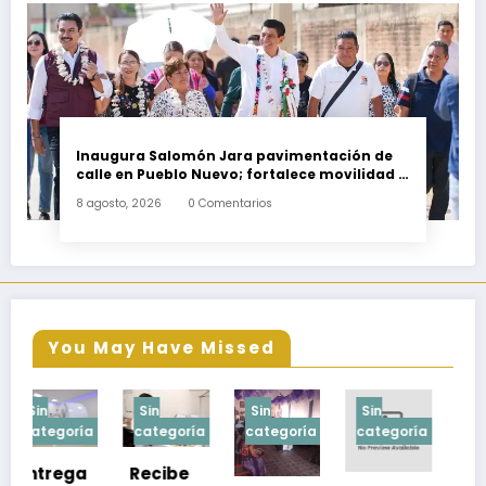
Inaugura Salomón Jara pavimentación de
calle en Pueblo Nuevo; fortalece movilidad y
conectividad
8 agosto, 2026
0 Comentarios
You May Have Missed
Sin
Sin
Sin
Sin
a
categoría
categoría
categoría
categoría
Recibe