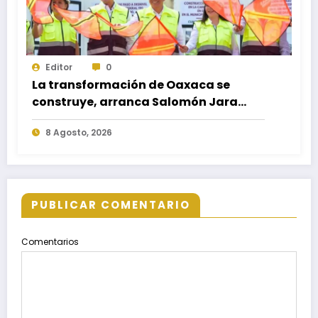
Editor
0
La transformación de Oaxaca se
construye, arranca Salomón Jara
obra del paso a desnivel en la
8 Agosto, 2026
carretera federal 190 kilómetro 184 +
300
PUBLICAR COMENTARIO
Comentarios