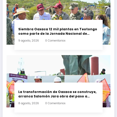
Siembra Oaxaca 12 mil plantas en Teotongo
como parte de la Jornada Nacional de
Reforestación 2026
9 agosto, 2026
0 Comentarios
La transformación de Oaxaca se construye,
arranca Salomón Jara obra del paso a
desnivel en la carretera federal 190
8 agosto, 2026
0 Comentarios
kilómetro 184 + 300