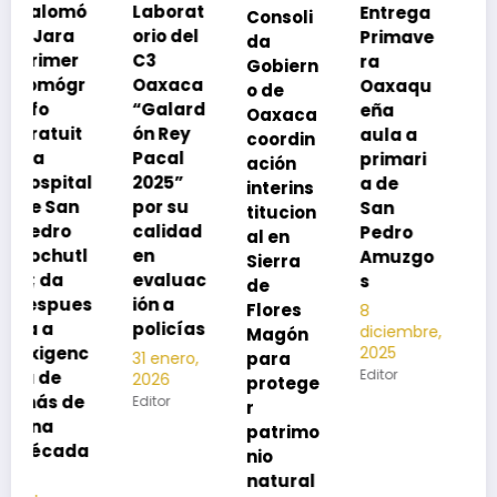
Laborat
Entrega
Consoli
Exhorta
orio del
Primave
da
SSO a
C3
ra
Gobiern
vacuna
Oaxaca
Oaxaqu
o de
rse de
“Galard
eña
Oaxaca
neumoc
ón Rey
aula a
coordin
oco
Pacal
primari
ación
para
l
2025”
a de
interins
preveni
por su
San
titucion
r la
calidad
Pedro
al en
neumon
en
Amuzgo
Sierra
ía
evaluac
s
de
13
s
ión a
Flores
8
noviembre,
policías
diciembre,
2025
Magón
2025
Editor
para
31 enero,
Editor
2026
protege
Editor
r
patrimo
nio
natural