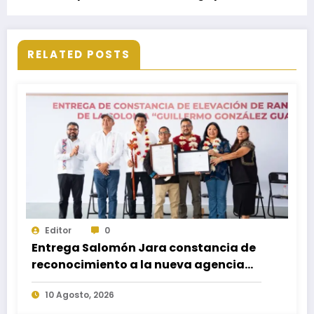
línea K
RELATED POSTS
Editor
0
Entrega Salomón Jara constancia de
reconocimiento a la nueva agencia
municipal Guillermo González
10 Agosto, 2026
Guardado