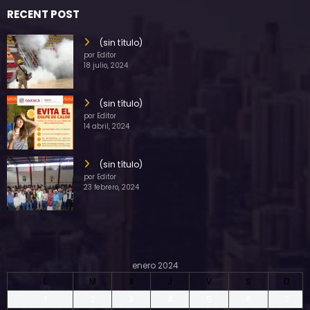
RECENT POST
(sin título)
por Editor
18 julio, 2024
(sin título)
por Editor
14 abril, 2024
(sin título)
por Editor
23 febrero, 2024
enero 2024
L
M
X
J
V
S
D
1
2
3
4
5
6
7