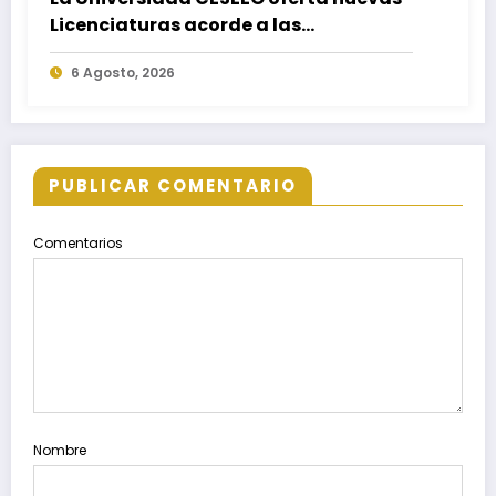
Licenciaturas acorde a las
necesidades educativas de los
6 Agosto, 2026
egresados de escuelas del nivel medio
superior
PUBLICAR COMENTARIO
Comentarios
Nombre