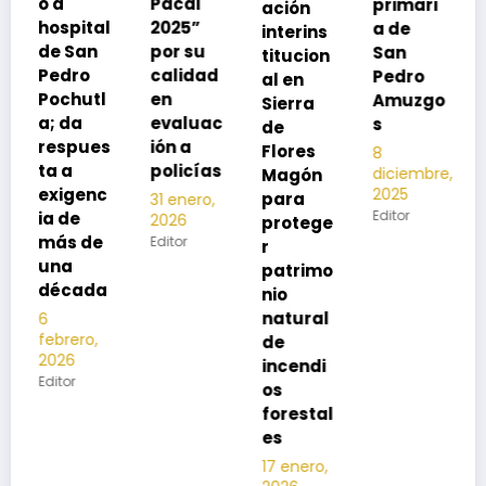
Pacal
primari
ación
para
l
2025”
a de
interins
preveni
por su
San
titucion
r la
calidad
Pedro
al en
neumon
en
Amuzgo
Sierra
ía
evaluac
s
de
13
s
ión a
Flores
8
noviembre,
policías
diciembre,
2025
Magón
2025
Editor
para
31 enero,
Editor
2026
protege
Editor
r
patrimo
nio
natural
de
incendi
os
forestal
es
17 enero,