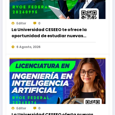
Editor
0
La Universidad CESEEO te ofrece la
oportunidad de estudiar nuevas
Licenciaturas en los Campus Oaxaca,
6 Agosto, 2026
Puerto Escondido, Ixtepec y en la
Matriz Juchitán.
Editor
0
La Universidad CESEEO oferta nuevas