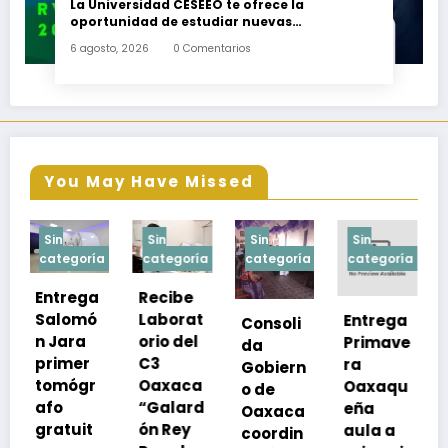
La Universidad CESEEO te ofrece la
oportunidad de estudiar nuevas
Licenciaturas en los Campus Oaxaca, Puerto
6 agosto, 2026
0 Comentarios
Escondido, Ixtepec y en la Matriz Juchitán.
You May Have Missed
Sin
Sin
Sin
Sin
a
categoría
categoría
categoría
categoría
Recibe
Laborat
Entrega
Consoli
Exhorta
orio del
Primave
da
SSO a
C3
ra
Gobiern
vacuna
Oaxaca
Oaxaqu
o de
rse de
“Galard
eña
Oaxaca
neumoc
ón Rey
aula a
coordin
oco