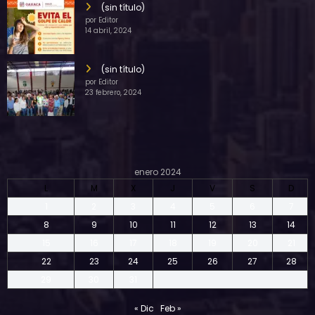
(sin título)
por Editor
14 abril, 2024
(sin título)
por Editor
23 febrero, 2024
enero 2024
L
M
X
J
V
S
D
1
2
3
4
5
6
7
8
9
10
11
12
13
14
15
16
17
18
19
20
21
22
23
24
25
26
27
28
29
30
31
« Dic
Feb »