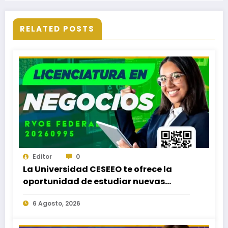
RELATED POSTS
Editor
0
La Universidad CESEEO te ofrece la
oportunidad de estudiar nuevas
Licenciaturas en los Campus Oaxaca,
6 Agosto, 2026
Puerto Escondido, Ixtepec y en la
Matriz Juchitán.