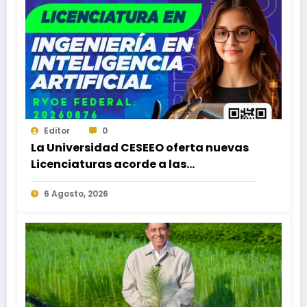
Editor
0
La Universidad CESEEO oferta nuevas
Licenciaturas acorde a las
necesidades educativas de los
6 Agosto, 2026
egresados de escuelas del nivel medio
superior