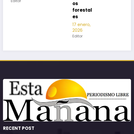
os
forestal
es
17 enero,
2026
Editor
RECENT POST