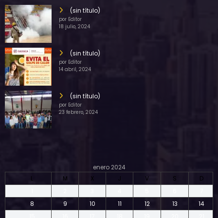
(sin título)
por Editor
18 julio, 2024
(sin título)
por Editor
14 abril, 2024
(sin título)
por Editor
23 febrero, 2024
enero 2024
L
M
X
J
V
S
D
1
2
3
4
5
6
7
8
9
10
11
12
13
14
15
16
17
18
19
20
21