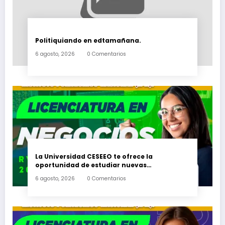
Politiquiando en edtamañana.
6 agosto, 2026
0 Comentarios
La Universidad CESEEO te ofrece la
oportunidad de estudiar nuevas
Licenciaturas en los Campus Oaxaca, Puerto
6 agosto, 2026
0 Comentarios
Escondido, Ixtepec y en la Matriz Juchitán.