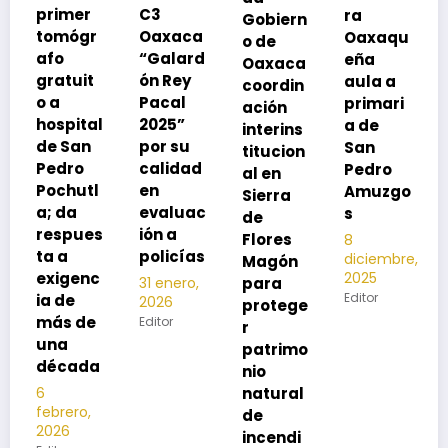
C3
ra
Gobiern
vacuna
Oaxaca
Oaxaqu
o de
rse de
“Galard
eña
Oaxaca
neumoc
ón Rey
aula a
coordin
oco
Pacal
primari
ación
para
l
2025”
a de
interins
preveni
por su
San
titucion
r la
calidad
Pedro
al en
neumon
l
en
Amuzgo
Sierra
ía
evaluac
s
de
13
s
ión a
Flores
8
noviembre,
policías
diciembre,
2025
Magón
2025
c
Editor
para
31 enero,
Editor
2026
protege
Editor
r
patrimo
a
nio
natural
de
incendi