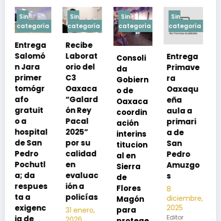
Sin
Sin
Sin
Sin
a
categoría
categoría
categoría
categoría
Recibe
Laborat
Entrega
Consoli
Exhorta
orio del
Primave
da
SSO a
C3
ra
Gobiern
vacuna
Oaxaca
Oaxaqu
o de
rse de
“Galard
eña
Oaxaca
neumoc
ón Rey
aula a
coordin
oco
Pacal
primari
ación
para
l
2025”
a de
interins
preveni
por su
San
titucion
r la
calidad
Pedro
al en
neumon
en
Amuzgo
Sierra
ía
evaluac
s
de
13
s
ión a
Flores
8
noviembre,
policías
diciembre,
2025
Magón
2025
Editor
para
31 enero,
Editor
2026
protege