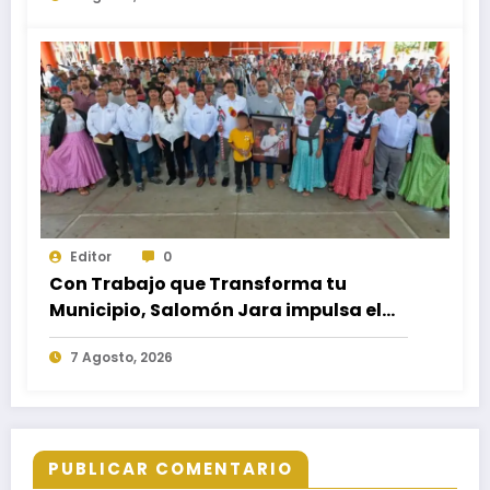
Miguel Tenango
Editor
0
Con Trabajo que Transforma tu
Municipio, Salomón Jara impulsa el
desarrollo de Santiago Minas
7 Agosto, 2026
PUBLICAR COMENTARIO