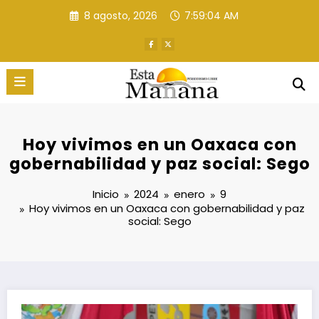
Saltar
8 agosto, 2026
7:59:05 AM
al
contenido
Hoy vivimos en un Oaxaca con
gobernabilidad y paz social: Sego
Inicio
2024
enero
9
Hoy vivimos en un Oaxaca con gobernabilidad y paz
social: Sego