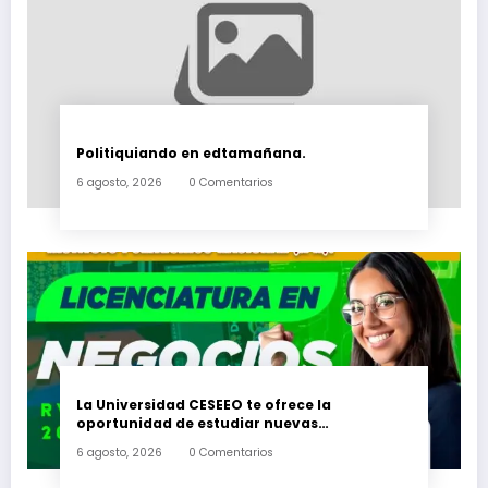
Politiquiando en edtamañana.
6 agosto, 2026
0 Comentarios
La Universidad CESEEO te ofrece la
oportunidad de estudiar nuevas
Licenciaturas en los Campus Oaxaca, Puerto
6 agosto, 2026
0 Comentarios
Escondido, Ixtepec y en la Matriz Juchitán.