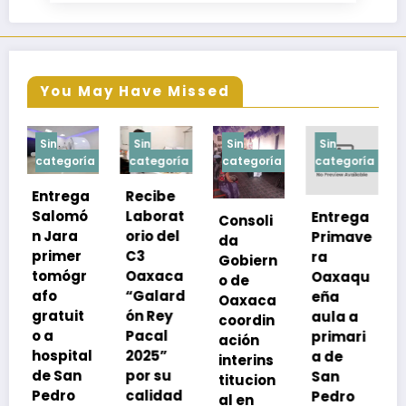
You May Have Missed
Sin
Sin
Sin
Sin
a
categoría
categoría
categoría
categoría
Recibe
Laborat
Entrega
Consoli
Exhorta
orio del
Primave
da
SSO a
C3
ra
Gobiern
vacuna
Oaxaca
Oaxaqu
o de
rse de
“Galard
eña
Oaxaca
neumoc
ón Rey
aula a
coordin
oco
Pacal
primari
ación
para
l
2025”
a de
interins
preveni
por su
San
titucion
r la
calidad
Pedro
al en
neumon