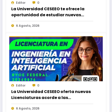
Editor
0
La Universidad CESEEO te ofrece la
oportunidad de estudiar nuevas
Licenciaturas en los Campus Oaxaca,
6 Agosto, 2026
Puerto Escondido, Ixtepec y en la
Matriz Juchitán.
Editor
0
La Universidad CESEEO oferta nuevas
Licenciaturas acorde a las
necesidades educativas de los
6 Agosto, 2026
egresados de escuelas del nivel medio