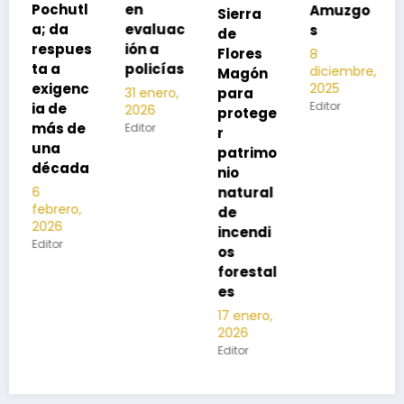
en
Amuzgo
Sierra
ía
evaluac
s
de
13
s
ión a
Flores
8
noviembre,
policías
diciembre,
2025
Magón
2025
Editor
para
31 enero,
Editor
2026
protege
Editor
r
patrimo
nio
natural
de
incendi
os
forestal
es
17 enero,
2026
Editor