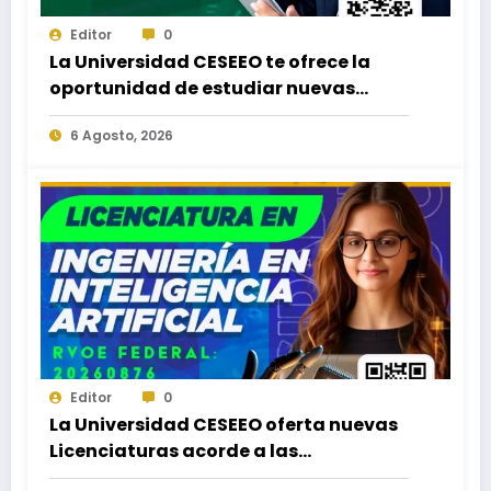
Editor
0
La Universidad CESEEO te ofrece la
oportunidad de estudiar nuevas
Licenciaturas en los Campus Oaxaca,
6 Agosto, 2026
Puerto Escondido, Ixtepec y en la
Matriz Juchitán.
Editor
0
La Universidad CESEEO oferta nuevas
Licenciaturas acorde a las
necesidades educativas de los