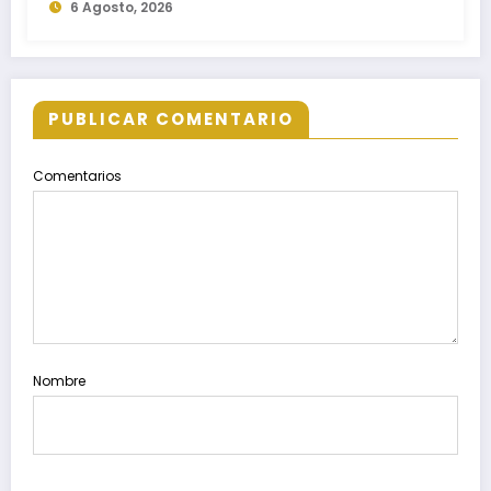
6 Agosto, 2026
egresados de escuelas del nivel medio
superior
PUBLICAR COMENTARIO
Comentarios
Nombre