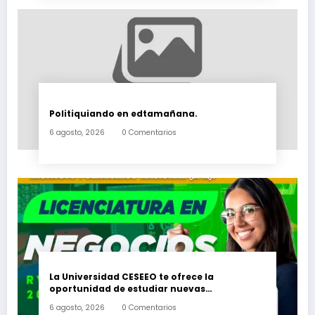
Politiquiando en edtamañana.
6 agosto, 2026
0 Comentarios
La Universidad CESEEO te ofrece la
oportunidad de estudiar nuevas
Licenciaturas en los Campus Oaxaca, Puerto
6 agosto, 2026
0 Comentarios
Escondido, Ixtepec y en la Matriz Juchitán.