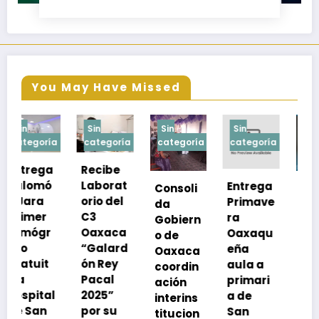
You May Have Missed
Sin
Sin
Sin
Sin
a
categoría
categoría
categoría
categoría
Recibe
Laborat
Entrega
Consoli
Exhorta
orio del
Primave
da
SSO a
C3
ra
Gobiern
vacuna
Oaxaca
Oaxaqu
o de
rse de
“Galard
eña
Oaxaca
neumoc
ón Rey
aula a
coordin
oco
Pacal
primari
ación
para
l
2025”
a de
interins
preveni
por su
San
titucion
r la