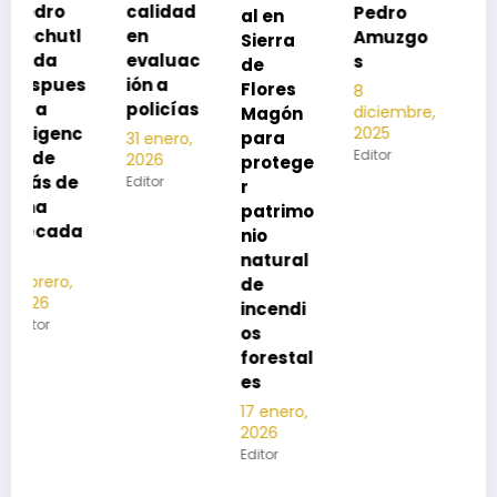
calidad
Pedro
al en
neumon
en
Amuzgo
Sierra
ía
evaluac
s
de
13
s
ión a
Flores
8
noviembre,
policías
diciembre,
2025
Magón
2025
Editor
para
31 enero,
Editor
2026
protege
Editor
r
patrimo
nio
natural
de
incendi
os
forestal
es
17 enero,
2026
Editor