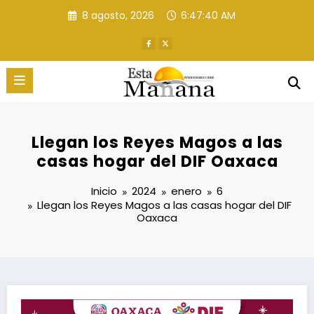
Saltar
8 agosto, 2026
6:47:41 AM
al
contenido
Llegan los Reyes Magos a las
casas hogar del DIF Oaxaca
Inicio
2024
enero
6
Llegan los Reyes Magos a las casas hogar del DIF
Oaxaca