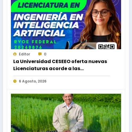
Editor
0
La Universidad CESEEO oferta nuevas
Licenciaturas acorde a las
necesidades educativas de los
6 Agosto, 2026
egresados de escuelas del nivel medio
superior