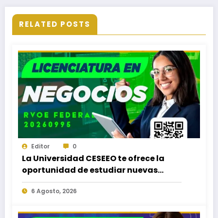
RELATED POSTS
Editor
0
La Universidad CESEEO te ofrece la
oportunidad de estudiar nuevas
Licenciaturas en los Campus Oaxaca,
6 Agosto, 2026
Puerto Escondido, Ixtepec y en la
Matriz Juchitán.