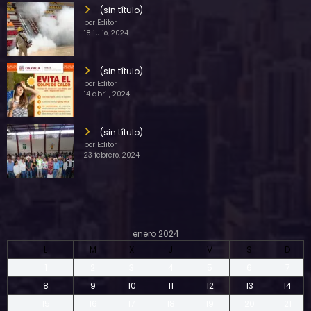
(sin título)
por Editor
18 julio, 2024
(sin título)
por Editor
14 abril, 2024
(sin título)
por Editor
23 febrero, 2024
enero 2024
L
M
X
J
V
S
D
1
2
3
4
5
6
7
8
9
10
11
12
13
14
15
16
17
18
19
20
21