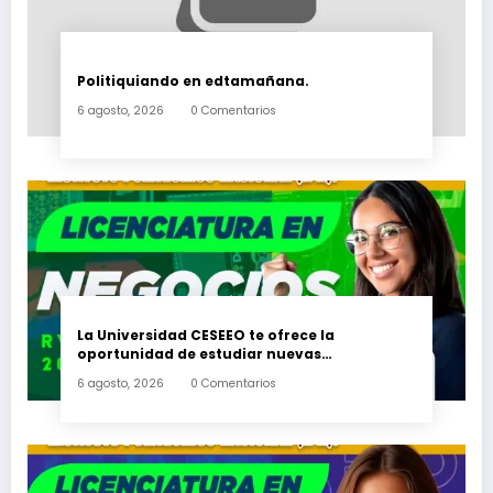
Politiquiando en edtamañana.
6 agosto, 2026
0 Comentarios
La Universidad CESEEO te ofrece la
oportunidad de estudiar nuevas
Licenciaturas en los Campus Oaxaca, Puerto
6 agosto, 2026
0 Comentarios
Escondido, Ixtepec y en la Matriz Juchitán.