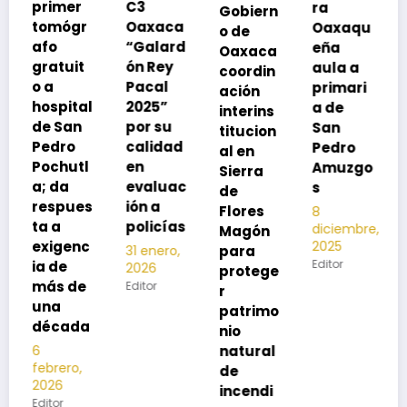
C3
ra
Gobiern
vacuna
Oaxaca
Oaxaqu
o de
rse de
“Galard
eña
Oaxaca
neumoc
ón Rey
aula a
coordin
oco
Pacal
primari
ación
para
l
2025”
a de
interins
preveni
por su
San
titucion
r la
calidad
Pedro
al en
neumon
l
en
Amuzgo
Sierra
ía
evaluac
s
de
13
s
ión a
Flores
8
noviembre,
policías
diciembre,
2025
Magón
2025
c
Editor
para
31 enero,
Editor
2026
protege
Editor
r
patrimo
a
nio
natural
de
incendi