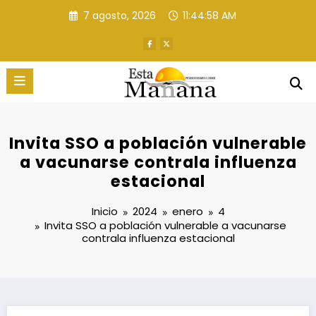
Saltar
7 agosto, 2026
11:44:59 AM
al
contenido
Invita SSO a población vulnerable
a vacunarse contrala influenza
estacional
Inicio
2024
enero
4
Invita SSO a población vulnerable a vacunarse
contrala influenza estacional