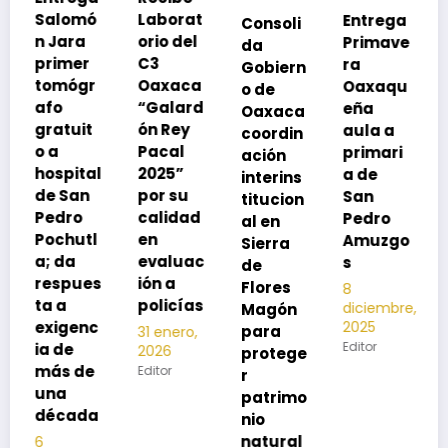
Laborat
Entrega
Consoli
Exhorta
orio del
Primave
da
SSO a
C3
ra
Gobiern
vacuna
Oaxaca
Oaxaqu
o de
rse de
“Galard
eña
Oaxaca
neumoc
ón Rey
aula a
coordin
oco
Pacal
primari
ación
para
l
2025”
a de
interins
preveni
por su
San
titucion
r la
calidad
Pedro
al en
neumon
en
Amuzgo
Sierra
ía
evaluac
s
de
13
s
ión a
Flores
8
noviembre,
policías
diciembre,
2025
Magón
2025
Editor
para
31 enero,
Editor
2026
protege
Editor
r
patrimo
nio
natural