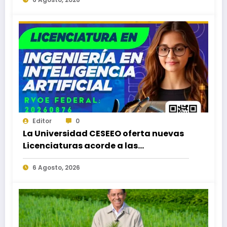
Puerto Escondido, Ixtepec y en la
Matriz Juchitán.
Editor
0
La Universidad CESEEO oferta nuevas
Licenciaturas acorde a las
necesidades educativas de los
6 Agosto, 2026
egresados de escuelas del nivel medio
superior