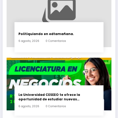
Politiquiando en edtamañana.
6 agosto, 2026
0 Comentarios
La Universidad CESEEO te ofrece la
oportunidad de estudiar nuevas
Licenciaturas en los Campus Oaxaca, Puerto
6 agosto, 2026
0 Comentarios
Escondido, Ixtepec y en la Matriz Juchitán.