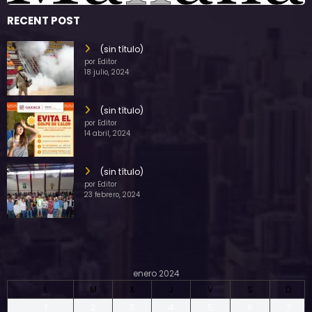
RECENT POST
(sin título)
por Editor
18 julio, 2024
(sin título)
por Editor
14 abril, 2024
(sin título)
por Editor
23 febrero, 2024
enero 2024
L
M
X
J
V
S
D
1
2
3
4
5
6
7