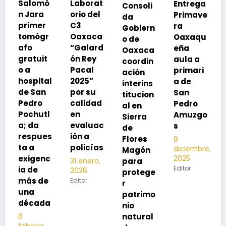
ó
Laborat
Entrega
Consoli
Exhorta
orio del
Primave
da
SSO a
C3
ra
Gobiern
vacuna
r
Oaxaca
Oaxaqu
o de
rse de
“Galard
eña
Oaxaca
neumoc
ón Rey
aula a
coordin
oco
Pacal
primari
ación
para
l
2025”
a de
interins
preveni
por su
San
titucion
r la
calidad
Pedro
al en
neumon
l
en
Amuzgo
Sierra
ía
evaluac
s
de
13
s
ión a
Flores
8
noviembre,
policías
diciembre,
2025
Magón
2025
c
Editor
para
31 enero,
Editor
2026
protege
e
Editor
r
patrimo
a
nio
natural