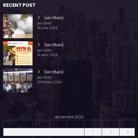
RECENT POST
(sin título)
por Editor
18 julio, 2024
(sin título)
por Editor
14 abril, 2024
(sin título)
por Editor
23 febrero, 2024
diciembre 2023
L
M
X
J
V
S
D
1
2
3