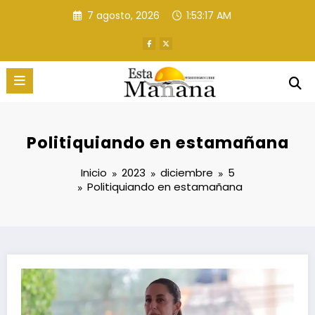
Saltar
7 agosto, 2026
1:53:19 AM
al
contenido
Politiquiando en estamañana
Inicio
2023
diciembre
5
Politiquiando en estamañana