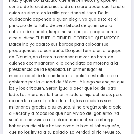
lindo y querido. El abuso que ejercen estos grupos en
contra de la ciudadanía, le da un claro poder que tendrá
quien se siente en la silla presidencial teca. De la
ciudadanía depende a quien elegir, ya que esto es el
principio de la falta de sensibilidad de quien sea la
cabeza del pueblo, luego no se quejen, porque como
dice el dicho EL PUEBLO TIENE EL GOBIERNO QUE MERECE.
Marcelino ya aparto sus bardas para colocar sus
propagandas se campaña. De igual forma en el equipo
de Claudia, se dieron a conocer nuevos no.bres, de
quienes acompañaran a la candidata de morena a la
presidencia de la República. En primer lugar el
incondicional de la candidata, el policía estrella de su
gobierno por la ciudad de México. Y luego se enojan que
las y los critiquen. Serán igual o peor que los del otro
lado. Los morenos le tienen miedo al hijo del turco, pero
recuerden que el padre de este, los coceistas son
millonarios gracias a su ayuda, si no pregúntenle a polo,
a Hector y a todos los que han vivido del gobierno. Ya
sueñan con vivir en el palacio nacional, sin embargo
haber claudia si los batea como lo hizo el tabasqueño,
que no los invito a su palacio. La verdad al río revuelto,