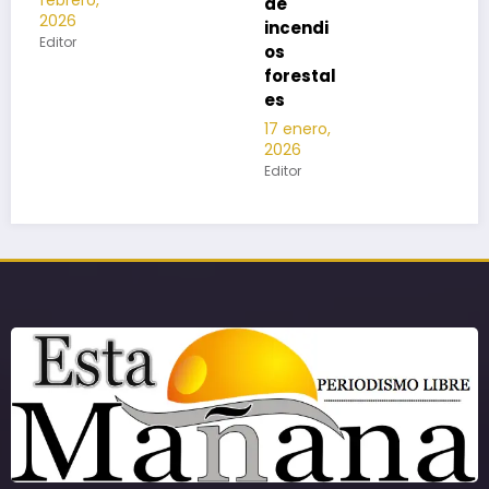
de
incendi
os
forestal
es
17 enero,
2026
Editor