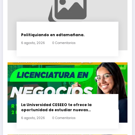
Politiquiando en edtamañana.
6 agosto, 2026
0 Comentarios
La Universidad CESEEO te ofrece la
oportunidad de estudiar nuevas
Licenciaturas en los Campus Oaxaca, Puerto
6 agosto, 2026
0 Comentarios
Escondido, Ixtepec y en la Matriz Juchitán.