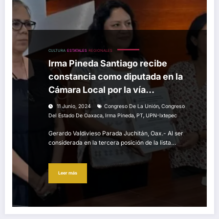
CULTURA
ESTATALES
REGIONALES
Irma Pineda Santiago recibe
constancia como diputada en la
Cámara Local por la vía
plurinominal
,
11 Junio, 2024
Congreso De La Unión
Congreso
,
,
,
Del Estado De Oaxaca
Irma Pineda
PT
UPN-Ixtepec
Gerardo Valdivieso Parada Juchitán, Oax.- Al ser
considerada en la tercera posición de la lista…
Leer más