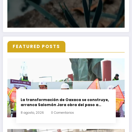
FEATURED POSTS
La transformación de Oaxaca se construye,
arranca Salomón Jara obra del paso a
desnivel en la carretera federal 190
8 agosto, 2026
0 Comentarios
kilómetro 184 + 300