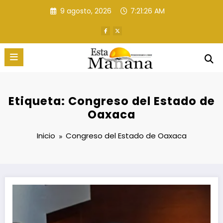
Saltar
9 agosto, 2026
7:21:26 AM
al
contenido
Etiqueta: Congreso del Estado de
Oaxaca
Inicio
Congreso del Estado de Oaxaca