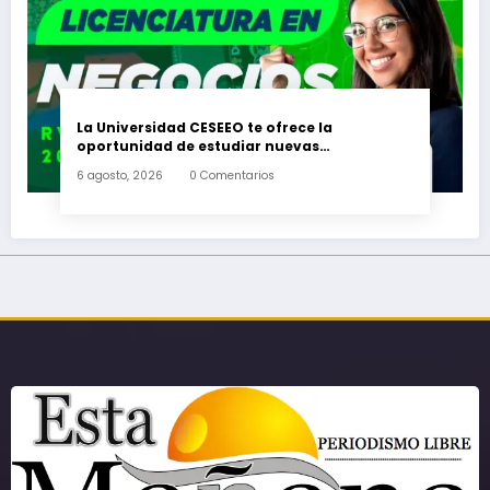
La Universidad CESEEO te ofrece la
oportunidad de estudiar nuevas
Licenciaturas en los Campus Oaxaca, Puerto
6 agosto, 2026
0 Comentarios
Escondido, Ixtepec y en la Matriz Juchitán.