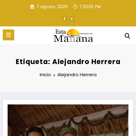
Saltar
7 agosto, 2026
7:33:56 PM
al
contenido
Etiqueta: Alejandro Herrera
Inicio
Alejandro Herrera