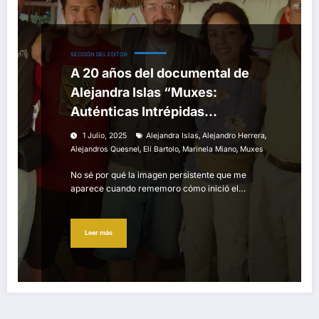
SECCIÓN DEL EDITOR
A 20 años del documental de
Alejandra Islas “Muxes:
Auténticas Intrépidas
Buscadoras del Peligro”
,
,
1 Julio, 2025
Alejandra Islas
Alejandro Herrera
,
,
,
Alejandros Quesnel
Elí Bartolo
Marinela Miano
Muxes
No sé por qué la imagen persistente que me
aparece cuando rememoro cómo inició el…
Leer más