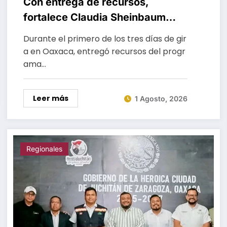
Con entrega de recursos,
fortalece Claudia Sheinbaum
política de Salomón Jara para
Durante el primero de los tres días de gir
protección del maíz nativo en
a en Oaxaca, entregó recursos del progr
Oaxaca
ama…
Leer más
1 Agosto, 2026
Regionales