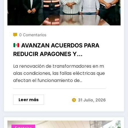
0 Comentarios
AVANZAN ACUERDOS PARA
REDUCIR APAGONES Y
MEJORAR LA DISTRIBUCIÓN DEL
La renovación de transformadores en m
AGUA EN LA CIUDAD
alas condiciones, las fallas eléctricas que
afectan el funcionamiento de…
Leer más
31 Julio, 2026