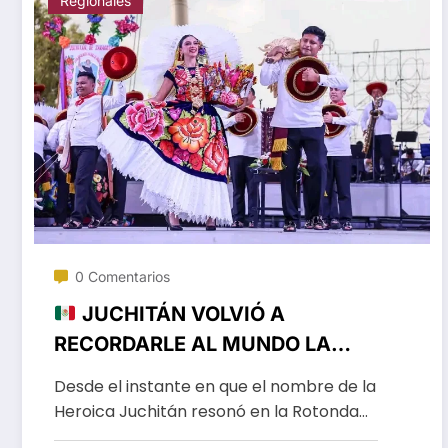
Regionales
0 Comentarios
JUCHITÁN VOLVIÓ A
RECORDARLE AL MUNDO LA
GRANDEZA DE SU HISTORIA Y
Desde el instante en que el nombre de la
SU CULTURA EN EL CIERRE DE
Heroica Juchitán resonó en la Rotonda…
LA GUELAGUETZA 2026