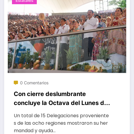
Estatales
0 Comentarios
Con cierre deslumbrante
concluye la Octava del Lunes del
Cerro ¡Nos vemos el próximo
Un total de 15 Delegaciones proveniente
año!
s de las ocho regiones mostraron su her
mandad y ayuda…